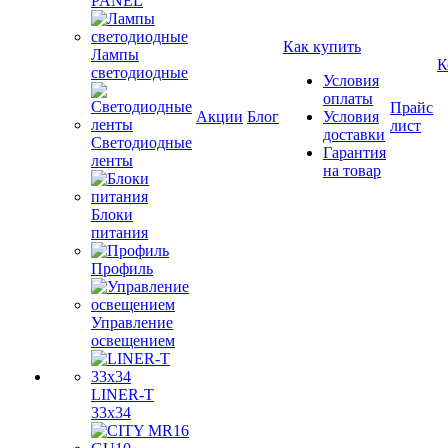
PANEL
Как купить
Лампы
К
светодиодные
Условия
оплаты
Прайс
Акции
Блог
Условия
лист
доставки
Светодиодные
Гарантия
ленты
на товар
Блоки
питания
Профиль
Управление
освещением
LINER-T
33x34