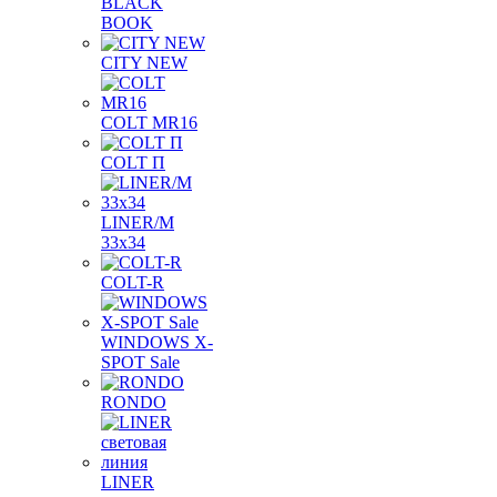
BLACK
BOOK
CITY NEW
COLT MR16
COLT П
LINER/М
33х34
COLT-R
WINDOWS X-
SPOT Sale
RONDO
LINER