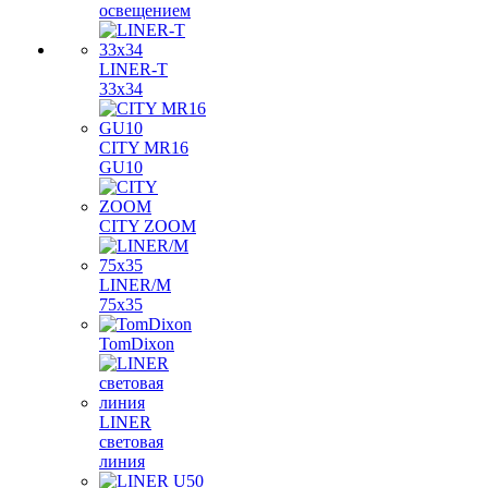
освещением
LINER-T
33x34
CITY MR16
GU10
CITY ZOOM
LINER/M
75х35
TomDixon
LINER
световая
линия