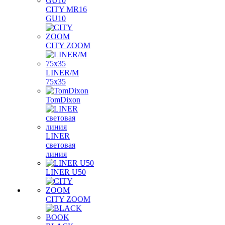
CITY MR16
GU10
CITY ZOOM
LINER/M
75х35
TomDixon
LINER
световая
линия
LINER U50
CITY ZOOM