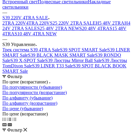
Встроенный свет
Подвесные светильники
Накладные
светильники
—
S39 220V 4TRA SALE
2TRA 220V
4TRA 220V
S25 220V 2TRA SALE
H5 48V 2TRA
H4
24V 2TRA SALE
S25 48V 2TRA NEW
S20 48V 4TRA
S15 48V
4TRA
S10 48V 4TRA NEW
—
S39 Управление
Трек система S39 4TRA Sale
S39 SPOT SMART Sale
S39 LINER
SMART Sale
S39 BLACK MASK SMART Sale
S39 RONDO
Sale
S39 X-SPOT Sale
S39 Люстры Mirror Ball Sale
S39 Люстры
TomDixon Sale
S39 LINER T33 Sale
S39 SPOT BLACK BOOK
SMART Sale
Фильтр
По цене (возрастание)
По популярности (убывание)
По популярности (возрастание)
По алфавиту (убывание)
По алфавиту (возрастание)
По цене (убывание)
По цене (возрастание)
Фильтр