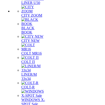
LINER U50
CITY ZOOM
BLACK
BOOK
CITY NEW
COLT MR16
COLT П
LINER/М
33х34
COLT-R
WINDOWS X-
SPOT Sale