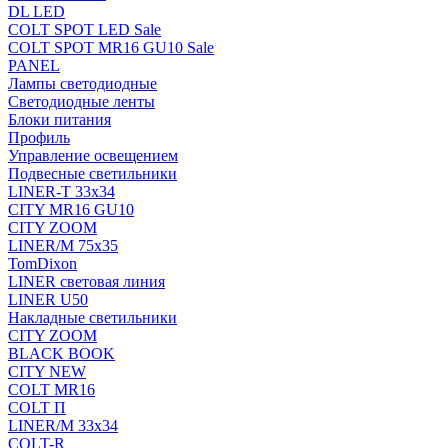
DL LED
COLT SPOT LED Sale
COLT SPOT MR16 GU10 Sale
PANEL
Лампы светодиодные
Светодиодные ленты
Блоки питания
Профиль
Управление освещением
Подвесные светильники
LINER-T 33x34
CITY MR16 GU10
CITY ZOOM
LINER/M 75х35
TomDixon
LINER световая линия
LINER U50
Накладные светильники
CITY ZOOM
BLACK BOOK
CITY NEW
COLT MR16
COLT П
LINER/М 33х34
COLT-R