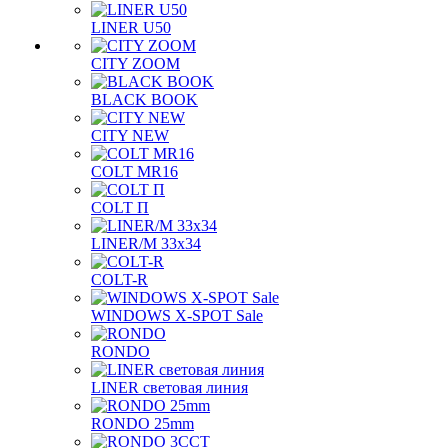
LINER U50
CITY ZOOM
BLACK BOOK
CITY NEW
COLT MR16
COLT П
LINER/М 33х34
COLT-R
WINDOWS X-SPOT Sale
RONDO
LINER световая линия
RONDO 25mm