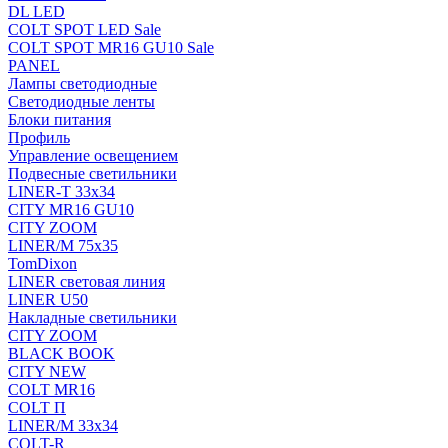
DL LED
COLT SPOT LED Sale
COLT SPOT MR16 GU10 Sale
PANEL
Лампы светодиодные
Светодиодные ленты
Блоки питания
Профиль
Управление освещением
Подвесные светильники
LINER-T 33x34
CITY MR16 GU10
CITY ZOOM
LINER/M 75х35
TomDixon
LINER световая линия
LINER U50
Накладные светильники
CITY ZOOM
BLACK BOOK
CITY NEW
COLT MR16
COLT П
LINER/М 33х34
COLT-R