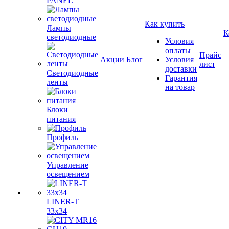
PANEL
Как купить
Лампы
К
светодиодные
Условия
оплаты
Прайс
Акции
Блог
Условия
лист
доставки
Светодиодные
Гарантия
ленты
на товар
Блоки
питания
Профиль
Управление
освещением
LINER-T
33x34