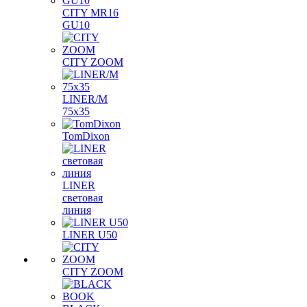
CITY MR16
GU10
CITY ZOOM
LINER/M
75х35
TomDixon
LINER
световая
линия
LINER U50
CITY ZOOM