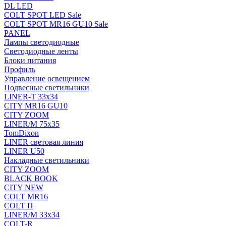
DL LED
COLT SPOT LED Sale
COLT SPOT MR16 GU10 Sale
PANEL
Лампы светодиодные
Светодиодные ленты
Блоки питания
Профиль
Управление освещением
Подвесные светильники
LINER-T 33x34
CITY MR16 GU10
CITY ZOOM
LINER/M 75х35
TomDixon
LINER световая линия
LINER U50
Накладные светильники
CITY ZOOM
BLACK BOOK
CITY NEW
COLT MR16
COLT П
LINER/М 33х34
COLT-R