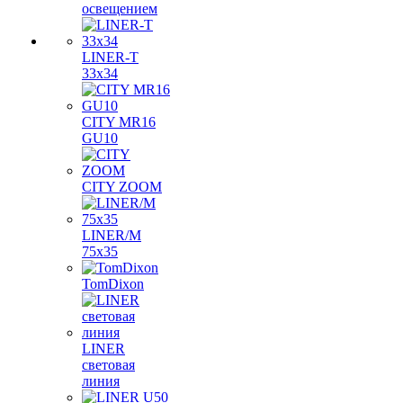
освещением
LINER-T
33x34
CITY MR16
GU10
CITY ZOOM
LINER/M
75х35
TomDixon
LINER
световая
линия