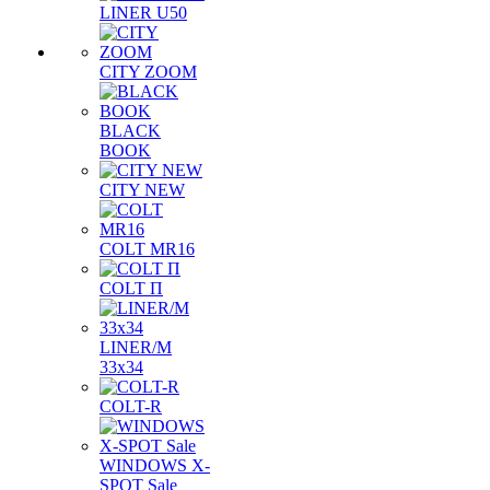
LINER U50
CITY ZOOM
BLACK
BOOK
CITY NEW
COLT MR16
COLT П
LINER/М
33х34
COLT-R
WINDOWS X-
SPOT Sale