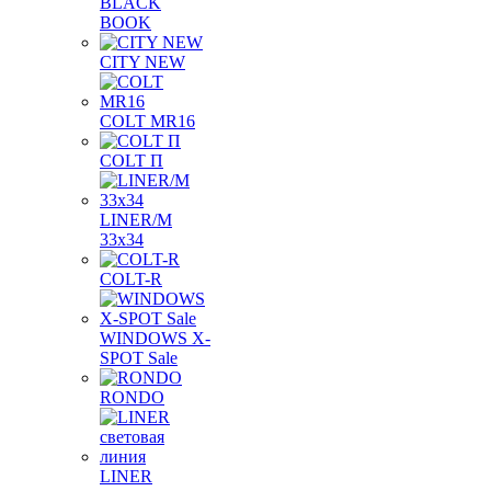
BLACK
BOOK
CITY NEW
COLT MR16
COLT П
LINER/М
33х34
COLT-R
WINDOWS X-
SPOT Sale
RONDO
LINER