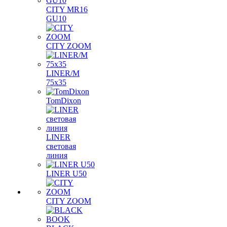
CITY MR16
GU10
CITY ZOOM
LINER/M
75х35
TomDixon
LINER
световая
линия
LINER U50
CITY ZOOM