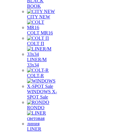
BLACK
BOOK
CITY NEW
COLT MR16
COLT П
LINER/М
33х34
COLT-R
WINDOWS X-
SPOT Sale
RONDO
LINER