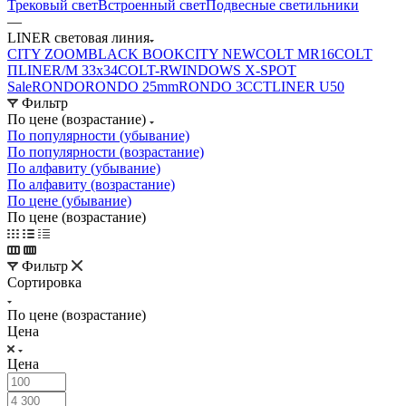
Трековый свет
Встроенный свет
Подвесные светильники
—
LINER световая линия
CITY ZOOM
BLACK BOOK
CITY NEW
COLT MR16
COLT
П
LINER/М 33х34
COLT-R
WINDOWS X-SPOT
Sale
RONDO
RONDO 25mm
RONDO 3CCT
LINER U50
Фильтр
По цене (возрастание)
По популярности (убывание)
По популярности (возрастание)
По алфавиту (убывание)
По алфавиту (возрастание)
По цене (убывание)
По цене (возрастание)
Фильтр
Сортировка
По цене (возрастание)
Цена
Цена