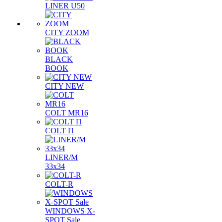
LINER U50
CITY ZOOM
BLACK
BOOK
CITY NEW
COLT MR16
COLT П
LINER/М
33х34
COLT-R
WINDOWS X-
SPOT Sale