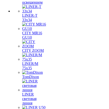
освещением
LINER-T
33x34
CITY MR16
GU10
CITY ZOOM
LINER/M
75х35
TomDixon
LINER
световая
линия