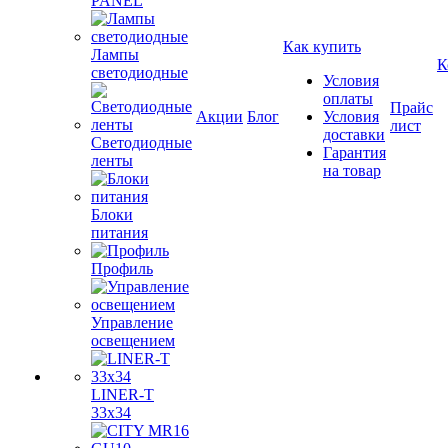
PANEL
Как купить
Лампы
К
светодиодные
Условия
оплаты
Прайс
Акции
Блог
Условия
лист
доставки
Светодиодные
Гарантия
ленты
на товар
Блоки
питания
Профиль
Управление
освещением
LINER-T
33x34