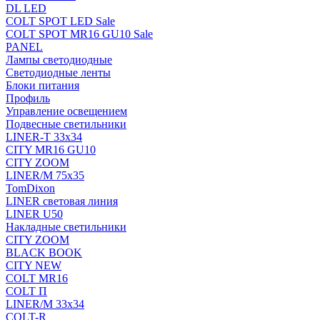
DL LED
COLT SPOT LED Sale
COLT SPOT MR16 GU10 Sale
PANEL
Лампы светодиодные
Светодиодные ленты
Блоки питания
Профиль
Управление освещением
Подвесные светильники
LINER-T 33x34
CITY MR16 GU10
CITY ZOOM
LINER/M 75х35
TomDixon
LINER световая линия
LINER U50
Накладные светильники
CITY ZOOM
BLACK BOOK
CITY NEW
COLT MR16
COLT П
LINER/М 33х34
COLT-R