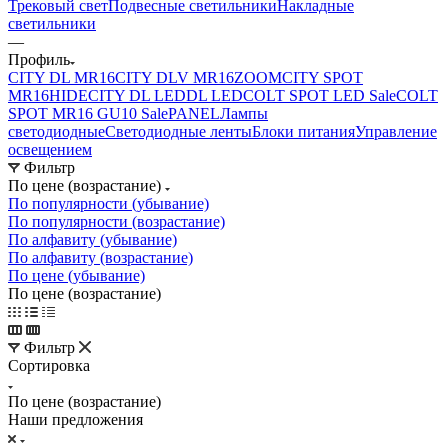
Трековый свет
Подвесные светильники
Накладные
светильники
—
Профиль
CITY DL MR16
CITY DLV MR16
ZOOM
CITY SPOT
MR16
HIDE
CITY DL LED
DL LED
COLT SPOT LED Sale
COLT
SPOT MR16 GU10 Sale
PANEL
Лампы
светодиодные
Светодиодные ленты
Блоки питания
Управление
освещением
Фильтр
По цене (возрастание)
По популярности (убывание)
По популярности (возрастание)
По алфавиту (убывание)
По алфавиту (возрастание)
По цене (убывание)
По цене (возрастание)
Фильтр
Сортировка
По цене (возрастание)
Наши предложения