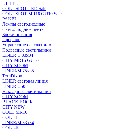
DL LED
COLT SPOT LED Sale
COLT SPOT MR16 GU10 Sale
PANEL
Лампы светодиодные
Светодиодные ленты
Блоки питания
Профиль
Управление освещением
Подвесные светильники
LINER-T 33x34
CITY MR16 GU10
CITY ZOOM
LINER/M 75х35
TomDixon
LINER световая линия
LINER U50
Накладные светильники
CITY ZOOM
BLACK BOOK
CITY NEW
COLT MR16
COLT П
LINER/М 33х34
COLT-R