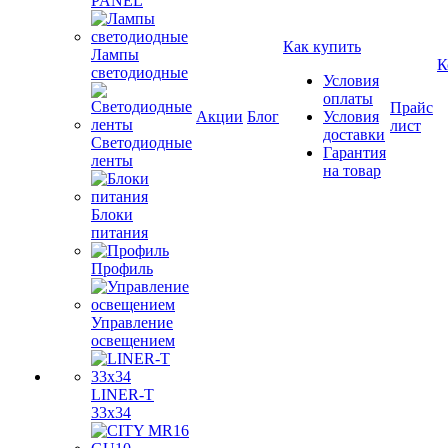
PANEL
Как купить
Лампы
К
светодиодные
Условия
оплаты
Прайс
Акции
Блог
Условия
лист
доставки
Светодиодные
Гарантия
ленты
на товар
Блоки
питания
Профиль
Управление
освещением
LINER-T
33x34