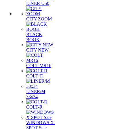
LINER U50
CITY ZOOM
BLACK
BOOK
CITY NEW
COLT MR16
COLT П
LINER/М
33х34
COLT-R
WINDOWS X-
SPOT Sale