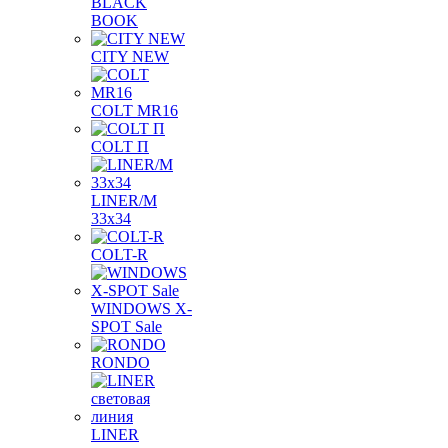
BLACK
BOOK
CITY NEW
COLT MR16
COLT П
LINER/М
33х34
COLT-R
WINDOWS X-
SPOT Sale
RONDO
LINER