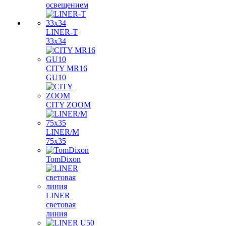
освещением
LINER-T
33x34
CITY MR16
GU10
CITY ZOOM
LINER/M
75х35
TomDixon
LINER
световая
линия