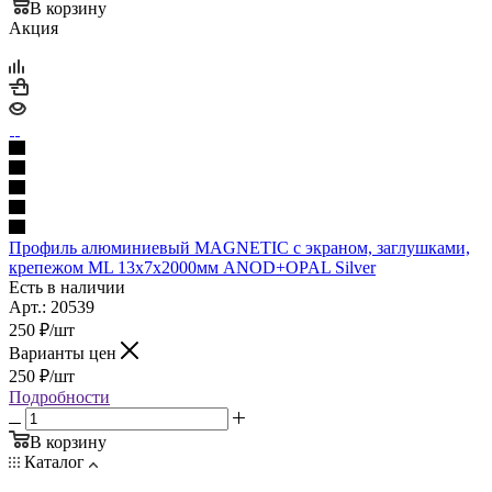
В корзину
Акция
Профиль алюминиевый MAGNETIC с экраном, заглушками,
крепежом ML 13х7х2000мм ANOD+OPAL Silver
Есть в наличии
Арт.: 20539
250
₽
/шт
Варианты цен
250
₽
/шт
Подробности
В корзину
Каталог