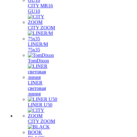
CITY MR16
GU10
CITY ZOOM
LINER/M
75х35
TomDixon
LINER
световая
линия
LINER U50
CITY ZOOM