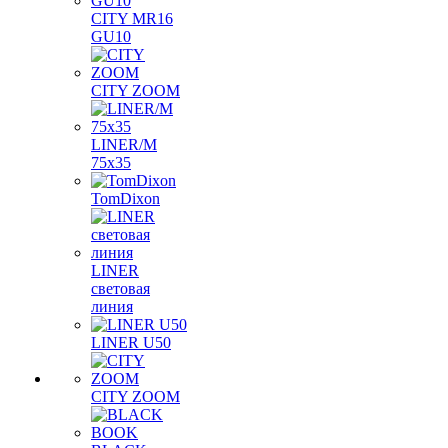
CITY MR16
GU10
CITY ZOOM
LINER/M
75х35
TomDixon
LINER
световая
линия
LINER U50
CITY ZOOM