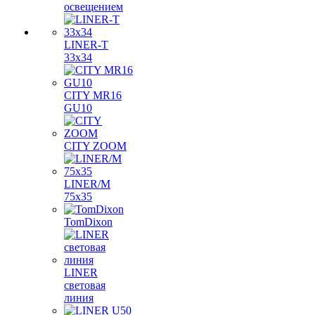
освещением
LINER-T
33x34
CITY MR16
GU10
CITY ZOOM
LINER/M
75х35
TomDixon
LINER
световая
линия