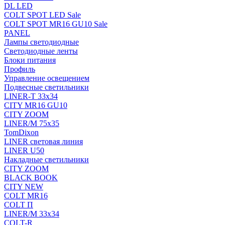
DL LED
COLT SPOT LED Sale
COLT SPOT MR16 GU10 Sale
PANEL
Лампы светодиодные
Светодиодные ленты
Блоки питания
Профиль
Управление освещением
Подвесные светильники
LINER-T 33x34
CITY MR16 GU10
CITY ZOOM
LINER/M 75х35
TomDixon
LINER световая линия
LINER U50
Накладные светильники
CITY ZOOM
BLACK BOOK
CITY NEW
COLT MR16
COLT П
LINER/М 33х34
COLT-R