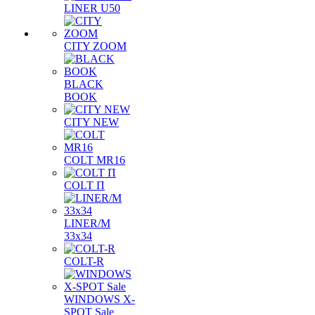
LINER U50
CITY ZOOM
BLACK
BOOK
CITY NEW
COLT MR16
COLT П
LINER/М
33х34
COLT-R
WINDOWS X-
SPOT Sale