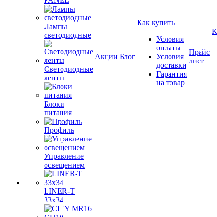
PANEL
Как купить
Лампы
К
светодиодные
Условия
оплаты
Прайс
Акции
Блог
Условия
лист
доставки
Светодиодные
Гарантия
ленты
на товар
Блоки
питания
Профиль
Управление
освещением
LINER-T
33x34