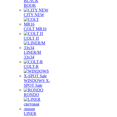
BLACK
BOOK
CITY NEW
COLT MR16
COLT П
LINER/М
33х34
COLT-R
WINDOWS X-
SPOT Sale
RONDO
LINER