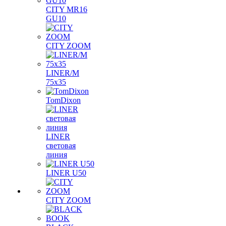
CITY MR16
GU10
CITY ZOOM
LINER/M
75х35
TomDixon
LINER
световая
линия
LINER U50
CITY ZOOM