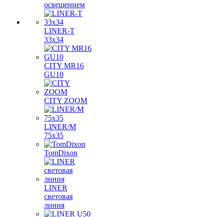
освещением
LINER-T
33x34
CITY MR16
GU10
CITY ZOOM
LINER/M
75х35
TomDixon
LINER
световая
линия