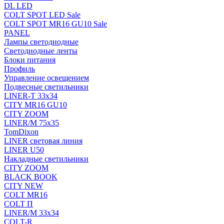
DL LED
COLT SPOT LED Sale
COLT SPOT MR16 GU10 Sale
PANEL
Лампы светодиодные
Светодиодные ленты
Блоки питания
Профиль
Управление освещением
Подвесные светильники
LINER-T 33x34
CITY MR16 GU10
CITY ZOOM
LINER/M 75х35
TomDixon
LINER световая линия
LINER U50
Накладные светильники
CITY ZOOM
BLACK BOOK
CITY NEW
COLT MR16
COLT П
LINER/М 33х34
COLT-R