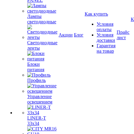
PANEL
Как купить
Лампы
К
светодиодные
Условия
оплаты
Прайс
Акции
Блог
Условия
лист
доставки
Светодиодные
Гарантия
ленты
на товар
Блоки
питания
Профиль
Управление
освещением
LINER-T
33x34