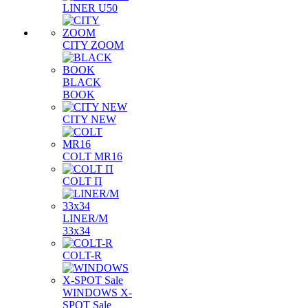
LINER U50
CITY ZOOM
BLACK
BOOK
CITY NEW
COLT MR16
COLT П
LINER/М
33х34
COLT-R
WINDOWS X-
SPOT Sale