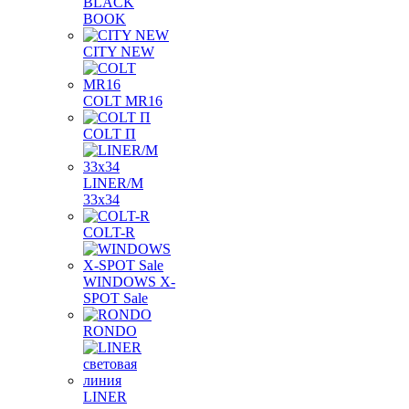
BLACK
BOOK
CITY NEW
COLT MR16
COLT П
LINER/М
33х34
COLT-R
WINDOWS X-
SPOT Sale
RONDO
LINER