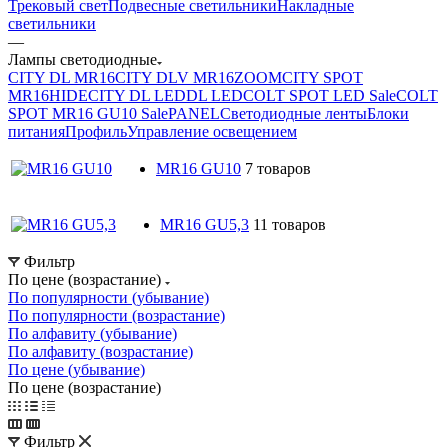
Трековый свет
Подвесные светильники
Накладные
светильники
—
Лампы светодиодные
CITY DL MR16
CITY DLV MR16
ZOOM
CITY SPOT
MR16
HIDE
CITY DL LED
DL LED
COLT SPOT LED Sale
COLT
SPOT MR16 GU10 Sale
PANEL
Светодиодные ленты
Блоки
питания
Профиль
Управление освещением
MR16 GU10
7 товаров
MR16 GU5,3
11 товаров
Фильтр
По цене (возрастание)
По популярности (убывание)
По популярности (возрастание)
По алфавиту (убывание)
По алфавиту (возрастание)
По цене (убывание)
По цене (возрастание)
Фильтр