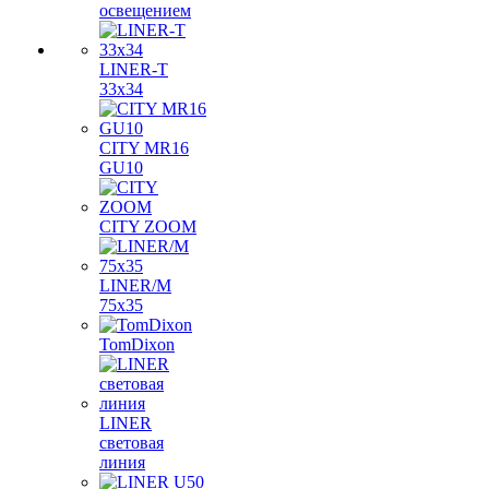
освещением
LINER-T
33x34
CITY MR16
GU10
CITY ZOOM
LINER/M
75х35
TomDixon
LINER
световая
линия