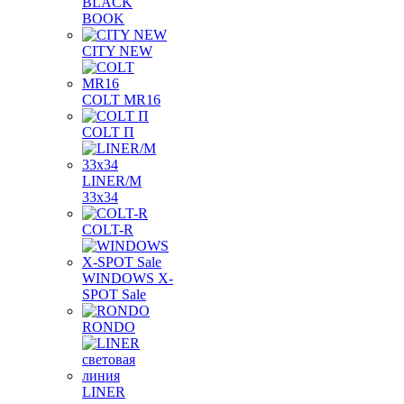
BLACK
BOOK
CITY NEW
COLT MR16
COLT П
LINER/М
33х34
COLT-R
WINDOWS X-
SPOT Sale
RONDO
LINER