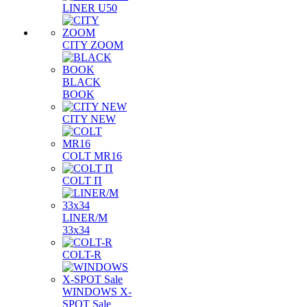
LINER U50
CITY ZOOM
BLACK
BOOK
CITY NEW
COLT MR16
COLT П
LINER/М
33х34
COLT-R
WINDOWS X-
SPOT Sale