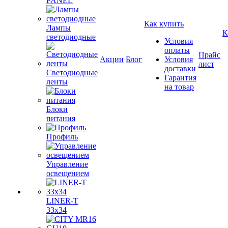
PANEL
Как купить
Лампы
К
светодиодные
Условия
оплаты
Прайс
Акции
Блог
Условия
лист
доставки
Светодиодные
Гарантия
ленты
на товар
Блоки
питания
Профиль
Управление
освещением
LINER-T
33x34