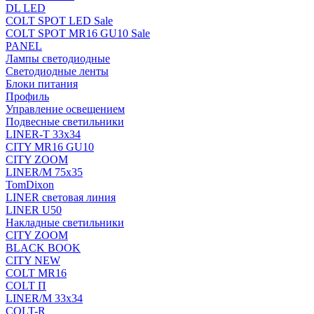
DL LED
COLT SPOT LED Sale
COLT SPOT MR16 GU10 Sale
PANEL
Лампы светодиодные
Светодиодные ленты
Блоки питания
Профиль
Управление освещением
Подвесные светильники
LINER-T 33x34
CITY MR16 GU10
CITY ZOOM
LINER/M 75х35
TomDixon
LINER световая линия
LINER U50
Накладные светильники
CITY ZOOM
BLACK BOOK
CITY NEW
COLT MR16
COLT П
LINER/М 33х34
COLT-R