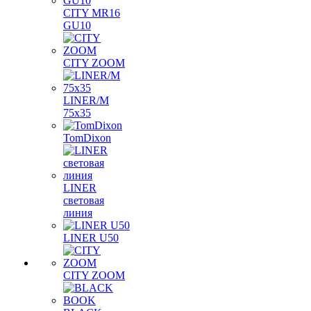
CITY MR16
GU10
CITY ZOOM
LINER/M
75х35
TomDixon
LINER
световая
линия
LINER U50
CITY ZOOM