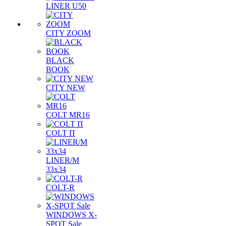
LINER U50
CITY ZOOM
BLACK
BOOK
CITY NEW
COLT MR16
COLT П
LINER/М
33х34
COLT-R
WINDOWS X-
SPOT Sale