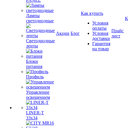
PANEL
Как купить
Лампы
К
светодиодные
Условия
оплаты
Прайс
Акции
Блог
Условия
лист
доставки
Светодиодные
Гарантия
ленты
на товар
Блоки
питания
Профиль
Управление
освещением
LINER-T
33x34