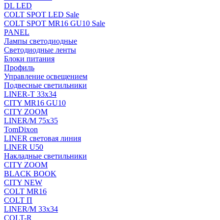
DL LED
COLT SPOT LED Sale
COLT SPOT MR16 GU10 Sale
PANEL
Лампы светодиодные
Светодиодные ленты
Блоки питания
Профиль
Управление освещением
Подвесные светильники
LINER-T 33x34
CITY MR16 GU10
CITY ZOOM
LINER/M 75х35
TomDixon
LINER световая линия
LINER U50
Накладные светильники
CITY ZOOM
BLACK BOOK
CITY NEW
COLT MR16
COLT П
LINER/М 33х34
COLT-R