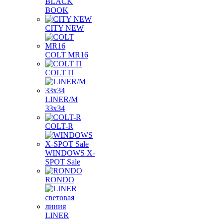
BLACK
BOOK
CITY NEW
COLT MR16
COLT П
LINER/М
33х34
COLT-R
WINDOWS X-
SPOT Sale
RONDO
LINER