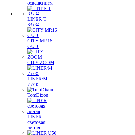
освещением
LINER-T
33x34
CITY MR16
GU10
CITY ZOOM
LINER/M
75х35
TomDixon
LINER
световая
линия