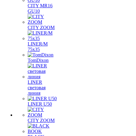
CITY MR16
GU10
CITY ZOOM
LINER/M
75х35
TomDixon
LINER
световая
линия
LINER U50
CITY ZOOM