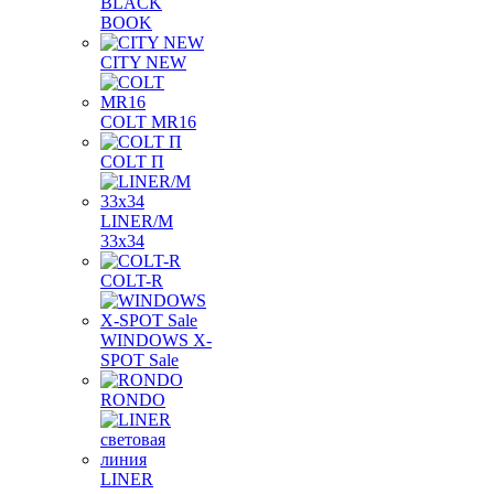
BLACK
BOOK
CITY NEW
COLT MR16
COLT П
LINER/М
33х34
COLT-R
WINDOWS X-
SPOT Sale
RONDO
LINER