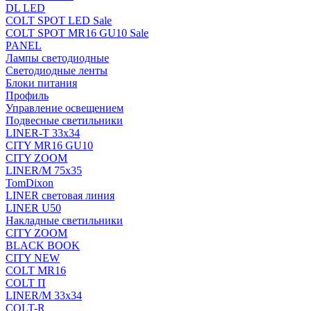
DL LED
COLT SPOT LED Sale
COLT SPOT MR16 GU10 Sale
PANEL
Лампы светодиодные
Светодиодные ленты
Блоки питания
Профиль
Управление освещением
Подвесные светильники
LINER-T 33x34
CITY MR16 GU10
CITY ZOOM
LINER/M 75х35
TomDixon
LINER световая линия
LINER U50
Накладные светильники
CITY ZOOM
BLACK BOOK
CITY NEW
COLT MR16
COLT П
LINER/М 33х34
COLT-R