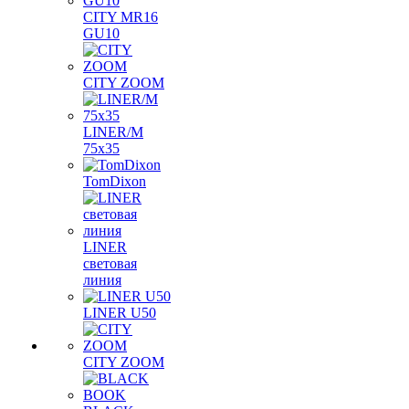
CITY MR16
GU10
CITY ZOOM
LINER/M
75х35
TomDixon
LINER
световая
линия
LINER U50
CITY ZOOM