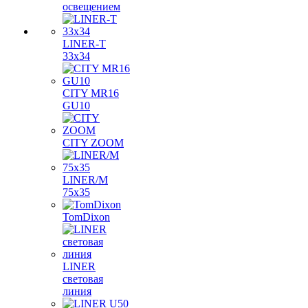
освещением
LINER-T
33x34
CITY MR16
GU10
CITY ZOOM
LINER/M
75х35
TomDixon
LINER
световая
линия