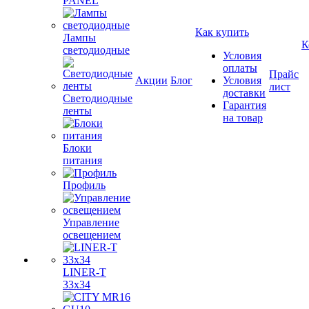
PANEL
Как купить
Лампы
К
светодиодные
Условия
оплаты
Прайс
Акции
Блог
Условия
лист
доставки
Светодиодные
Гарантия
ленты
на товар
Блоки
питания
Профиль
Управление
освещением
LINER-T
33x34