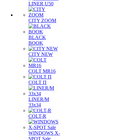
LINER U50
CITY ZOOM
BLACK
BOOK
CITY NEW
COLT MR16
COLT П
LINER/М
33х34
COLT-R
WINDOWS X-
SPOT Sale