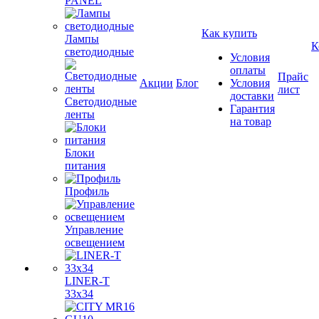
PANEL
Как купить
Лампы
К
светодиодные
Условия
оплаты
Прайс
Акции
Блог
Условия
лист
доставки
Светодиодные
Гарантия
ленты
на товар
Блоки
питания
Профиль
Управление
освещением
LINER-T
33x34