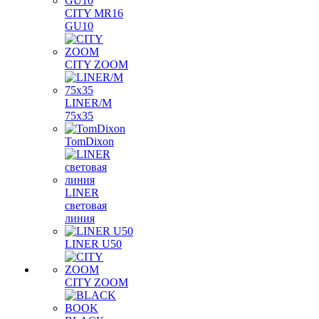
CITY MR16
GU10
CITY ZOOM
LINER/M
75х35
TomDixon
LINER
световая
линия
LINER U50
CITY ZOOM