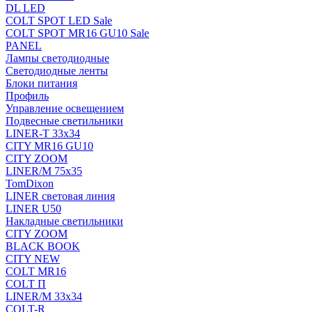
DL LED
COLT SPOT LED Sale
COLT SPOT MR16 GU10 Sale
PANEL
Лампы светодиодные
Светодиодные ленты
Блоки питания
Профиль
Управление освещением
Подвесные светильники
LINER-T 33x34
CITY MR16 GU10
CITY ZOOM
LINER/M 75х35
TomDixon
LINER световая линия
LINER U50
Накладные светильники
CITY ZOOM
BLACK BOOK
CITY NEW
COLT MR16
COLT П
LINER/М 33х34
COLT-R