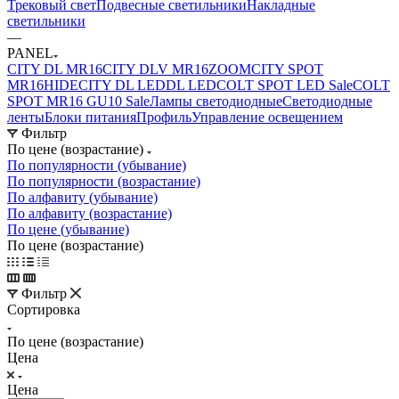
Трековый свет
Подвесные светильники
Накладные
светильники
—
PANEL
CITY DL MR16
CITY DLV MR16
ZOOM
CITY SPOT
MR16
HIDE
CITY DL LED
DL LED
COLT SPOT LED Sale
COLT
SPOT MR16 GU10 Sale
Лампы светодиодные
Светодиодные
ленты
Блоки питания
Профиль
Управление освещением
Фильтр
По цене (возрастание)
По популярности (убывание)
По популярности (возрастание)
По алфавиту (убывание)
По алфавиту (возрастание)
По цене (убывание)
По цене (возрастание)
Фильтр
Сортировка
По цене (возрастание)
Цена
Цена