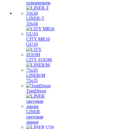
освещением
LINER-T
33x34
CITY MR16
GU10
CITY ZOOM
LINER/M
75х35
TomDixon
LINER
световая
линия