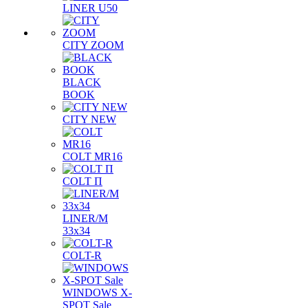
LINER U50
CITY ZOOM
BLACK
BOOK
CITY NEW
COLT MR16
COLT П
LINER/М
33х34
COLT-R
WINDOWS X-
SPOT Sale