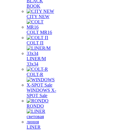
BLACK
BOOK
CITY NEW
COLT MR16
COLT П
LINER/М
33х34
COLT-R
WINDOWS X-
SPOT Sale
RONDO
LINER