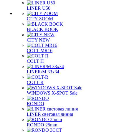
LINER U50
CITY ZOOM
BLACK BOOK
CITY NEW
COLT MR16
COLT П
LINER/М 33х34
COLT-R
WINDOWS X-SPOT Sale
RONDO
LINER световая линия
RONDO 25mm