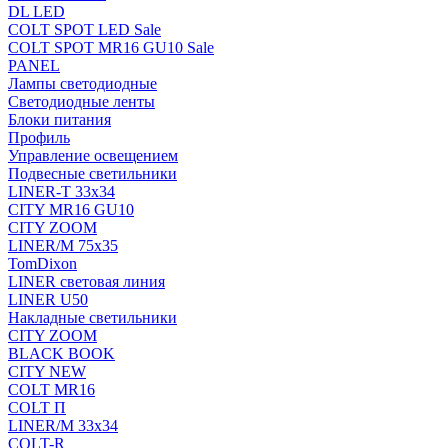
DL LED
COLT SPOT LED Sale
COLT SPOT MR16 GU10 Sale
PANEL
Лампы светодиодные
Светодиодные ленты
Блоки питания
Профиль
Управление освещением
Подвесные светильники
LINER-T 33x34
CITY MR16 GU10
CITY ZOOM
LINER/M 75х35
TomDixon
LINER световая линия
LINER U50
Накладные светильники
CITY ZOOM
BLACK BOOK
CITY NEW
COLT MR16
COLT П
LINER/М 33х34
COLT-R