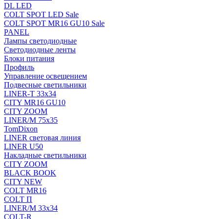
DL LED
COLT SPOT LED Sale
COLT SPOT MR16 GU10 Sale
PANEL
Лампы светодиодные
Светодиодные ленты
Блоки питания
Профиль
Управление освещением
Подвесные светильники
LINER-T 33x34
CITY MR16 GU10
CITY ZOOM
LINER/M 75х35
TomDixon
LINER световая линия
LINER U50
Накладные светильники
CITY ZOOM
BLACK BOOK
CITY NEW
COLT MR16
COLT П
LINER/М 33х34
COLT-R