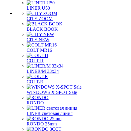
LINER U50
CITY ZOOM
BLACK BOOK
CITY NEW
COLT MR16
COLT П
LINER/М 33х34
COLT-R
WINDOWS X-SPOT Sale
RONDO
LINER световая линия
RONDO 25mm