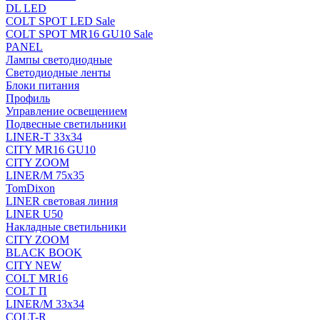
DL LED
COLT SPOT LED Sale
COLT SPOT MR16 GU10 Sale
PANEL
Лампы светодиодные
Светодиодные ленты
Блоки питания
Профиль
Управление освещением
Подвесные светильники
LINER-T 33x34
CITY MR16 GU10
CITY ZOOM
LINER/M 75х35
TomDixon
LINER световая линия
LINER U50
Накладные светильники
CITY ZOOM
BLACK BOOK
CITY NEW
COLT MR16
COLT П
LINER/М 33х34
COLT-R