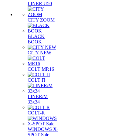
LINER U50
CITY ZOOM
BLACK
BOOK
CITY NEW
COLT MR16
COLT П
LINER/М
33х34
COLT-R
WINDOWS X-
SPOT Sale