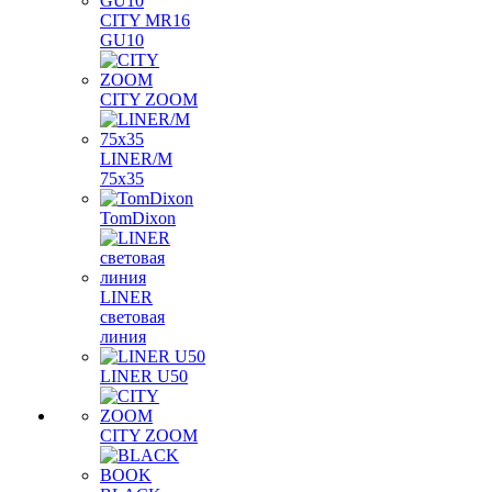
CITY MR16
GU10
CITY ZOOM
LINER/M
75х35
TomDixon
LINER
световая
линия
LINER U50
CITY ZOOM