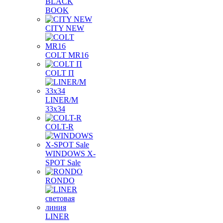
BLACK
BOOK
CITY NEW
COLT MR16
COLT П
LINER/М
33х34
COLT-R
WINDOWS X-
SPOT Sale
RONDO
LINER