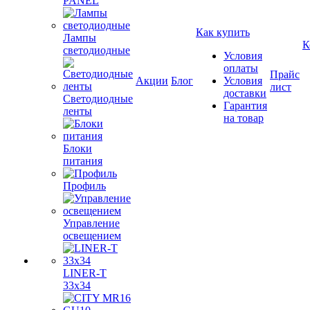
PANEL
Как купить
Лампы
К
светодиодные
Условия
оплаты
Прайс
Акции
Блог
Условия
лист
доставки
Светодиодные
Гарантия
ленты
на товар
Блоки
питания
Профиль
Управление
освещением
LINER-T
33x34