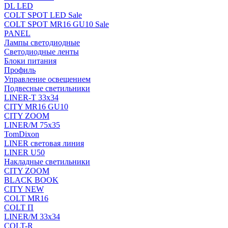
DL LED
COLT SPOT LED Sale
COLT SPOT MR16 GU10 Sale
PANEL
Лампы светодиодные
Светодиодные ленты
Блоки питания
Профиль
Управление освещением
Подвесные светильники
LINER-T 33x34
CITY MR16 GU10
CITY ZOOM
LINER/M 75х35
TomDixon
LINER световая линия
LINER U50
Накладные светильники
CITY ZOOM
BLACK BOOK
CITY NEW
COLT MR16
COLT П
LINER/М 33х34
COLT-R