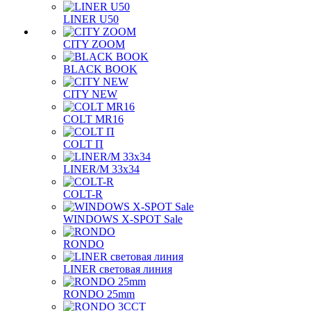
LINER U50
CITY ZOOM
BLACK BOOK
CITY NEW
COLT MR16
COLT П
LINER/М 33х34
COLT-R
WINDOWS X-SPOT Sale
RONDO
LINER световая линия
RONDO 25mm