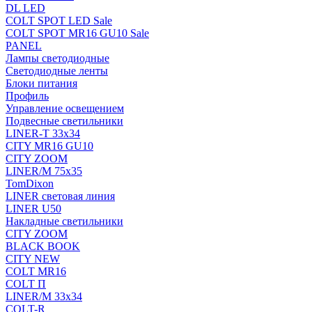
DL LED
COLT SPOT LED Sale
COLT SPOT MR16 GU10 Sale
PANEL
Лампы светодиодные
Светодиодные ленты
Блоки питания
Профиль
Управление освещением
Подвесные светильники
LINER-T 33x34
CITY MR16 GU10
CITY ZOOM
LINER/M 75х35
TomDixon
LINER световая линия
LINER U50
Накладные светильники
CITY ZOOM
BLACK BOOK
CITY NEW
COLT MR16
COLT П
LINER/М 33х34
COLT-R