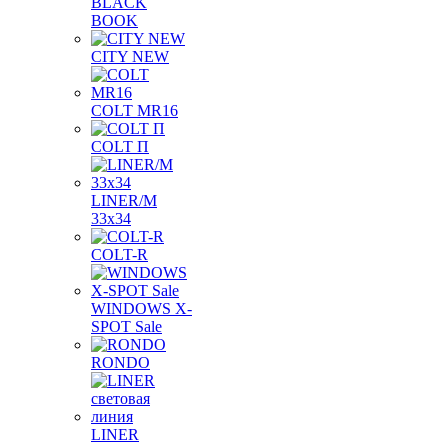
BLACK
BOOK
CITY NEW
COLT MR16
COLT П
LINER/М
33х34
COLT-R
WINDOWS X-
SPOT Sale
RONDO
LINER