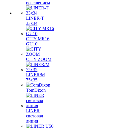
освещением
LINER-T
33x34
CITY MR16
GU10
CITY ZOOM
LINER/M
75х35
TomDixon
LINER
световая
линия