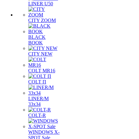
LINER U50
CITY ZOOM
BLACK
BOOK
CITY NEW
COLT MR16
COLT П
LINER/М
33х34
COLT-R
WINDOWS X-
SPOT Sale