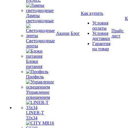
PANEL
Как купить
Лампы
К
светодиодные
Условия
оплаты
Прайс
Акции
Блог
Условия
лист
доставки
Светодиодные
Гарантия
ленты
на товар
Блоки
питания
Профиль
Управление
освещением
LINER-T
33x34