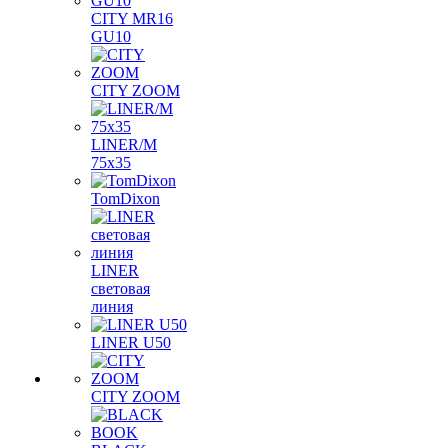
CITY MR16
GU10
CITY ZOOM
LINER/M
75х35
TomDixon
LINER
световая
линия
LINER U50
CITY ZOOM