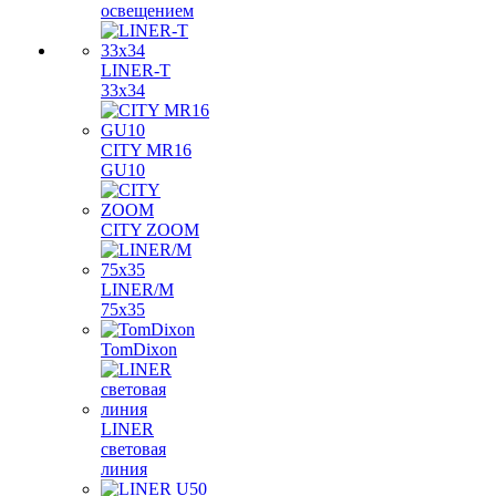
освещением
LINER-T
33x34
CITY MR16
GU10
CITY ZOOM
LINER/M
75х35
TomDixon
LINER
световая
линия