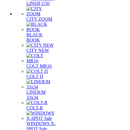
LINER U50
CITY ZOOM
BLACK
BOOK
CITY NEW
COLT MR16
COLT П
LINER/М
33х34
COLT-R
WINDOWS X-
SPOT Sale