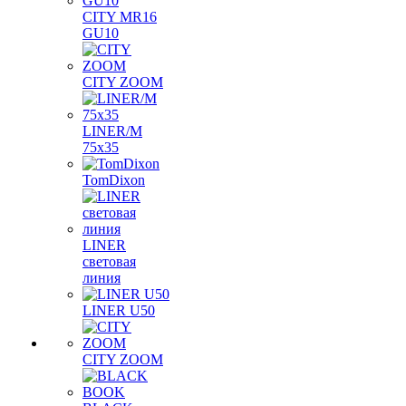
CITY MR16
GU10
CITY ZOOM
LINER/M
75х35
TomDixon
LINER
световая
линия
LINER U50
CITY ZOOM