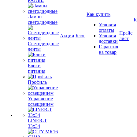
PANEL
Как купить
Лампы
К
светодиодные
Условия
оплаты
Прайс
Акции
Блог
Условия
лист
доставки
Светодиодные
Гарантия
ленты
на товар
Блоки
питания
Профиль
Управление
освещением
LINER-T
33x34