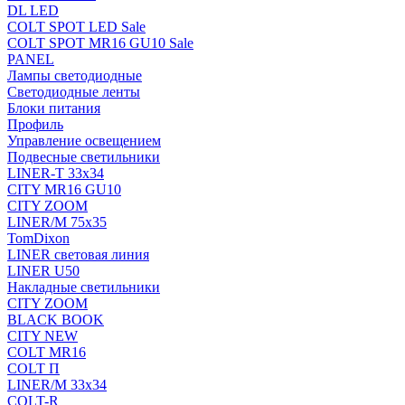
DL LED
COLT SPOT LED Sale
COLT SPOT MR16 GU10 Sale
PANEL
Лампы светодиодные
Светодиодные ленты
Блоки питания
Профиль
Управление освещением
Подвесные светильники
LINER-T 33x34
CITY MR16 GU10
CITY ZOOM
LINER/M 75х35
TomDixon
LINER световая линия
LINER U50
Накладные светильники
CITY ZOOM
BLACK BOOK
CITY NEW
COLT MR16
COLT П
LINER/М 33х34
COLT-R