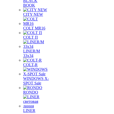
BLACK
BOOK
CITY NEW
COLT MR16
COLT П
LINER/М
33х34
COLT-R
WINDOWS X-
SPOT Sale
RONDO
LINER