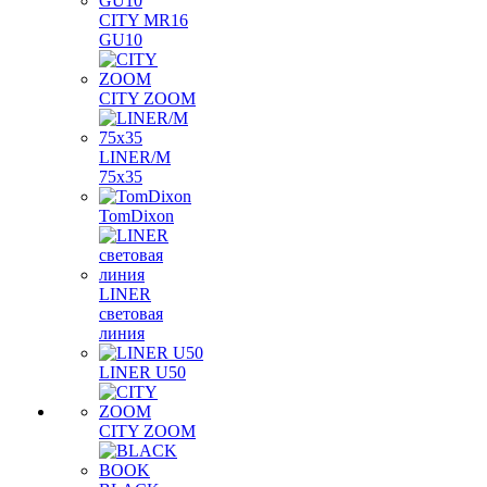
CITY MR16
GU10
CITY ZOOM
LINER/M
75х35
TomDixon
LINER
световая
линия
LINER U50
CITY ZOOM