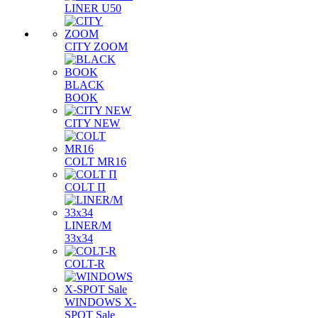
LINER U50
CITY ZOOM
BLACK
BOOK
CITY NEW
COLT MR16
COLT П
LINER/М
33х34
COLT-R
WINDOWS X-
SPOT Sale