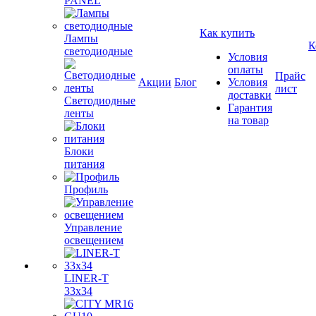
PANEL
Как купить
Лампы
К
светодиодные
Условия
оплаты
Прайс
Акции
Блог
Условия
лист
доставки
Светодиодные
Гарантия
ленты
на товар
Блоки
питания
Профиль
Управление
освещением
LINER-T
33x34