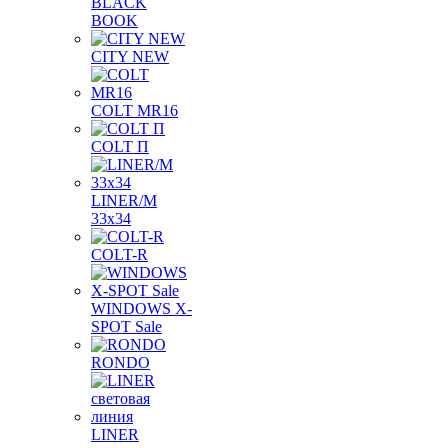
BLACK
BOOK
CITY NEW
COLT MR16
COLT П
LINER/М
33х34
COLT-R
WINDOWS X-
SPOT Sale
RONDO
LINER