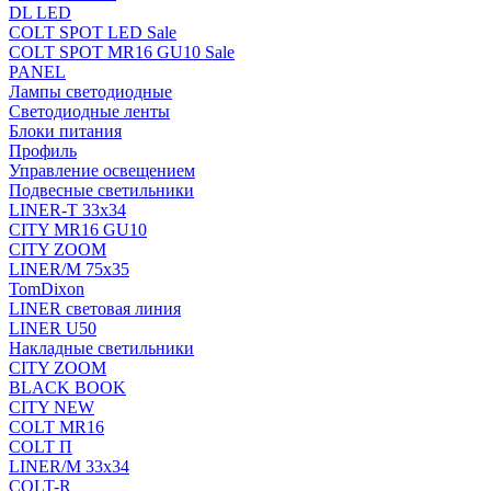
DL LED
COLT SPOT LED Sale
COLT SPOT MR16 GU10 Sale
PANEL
Лампы светодиодные
Светодиодные ленты
Блоки питания
Профиль
Управление освещением
Подвесные светильники
LINER-T 33x34
CITY MR16 GU10
CITY ZOOM
LINER/M 75х35
TomDixon
LINER световая линия
LINER U50
Накладные светильники
CITY ZOOM
BLACK BOOK
CITY NEW
COLT MR16
COLT П
LINER/М 33х34
COLT-R