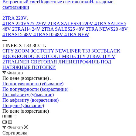
Встроенный свет
Подвесные светильники
Накладные
светильники
—
2TRA 220V
4TRA 220V
S25 220V 2TRA SALE
S39 220V 4TRA SALE
H5
48V 2TRA
H4 24V 2TRA SALE
S25 48V 2TRA NEW
S20 48V
4TRA
S15 48V 4TRA
S10 48V 4TRA NEW
—
LINER-X T33 3CCT
CITY ZOOM 3CCT
CITY NEW
LINER T33 3CCT
BLACK
BOOK
RONDO 3CCT
COLT MR16
CITY 2TRA
CITY V
2TRA
LINER СВЕТОВАЯ ЛИНИЯ
ПРОФИЛЬ ПОД
НАТЯЖНЫЕ ПОТОЛКИ
Фильтр
По цене (возрастание)
По популярности (убывание)
По популярности (возрастание)
По алфавиту (убывание)
По алфавиту (возрастание)
По цене (убывание)
По цене (возрастание)
Фильтр
Сортировка