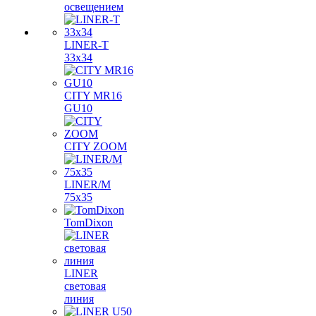
освещением
LINER-T
33x34
CITY MR16
GU10
CITY ZOOM
LINER/M
75х35
TomDixon
LINER
световая
линия