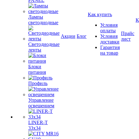
PANEL
Как купить
Лампы
К
светодиодные
Условия
оплаты
Прайс
Акции
Блог
Условия
лист
доставки
Светодиодные
Гарантия
ленты
на товар
Блоки
питания
Профиль
Управление
освещением
LINER-T
33x34