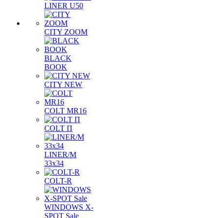
LINER U50
CITY ZOOM
BLACK
BOOK
CITY NEW
COLT MR16
COLT П
LINER/М
33х34
COLT-R
WINDOWS X-
SPOT Sale