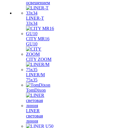
освещением
LINER-T
33x34
CITY MR16
GU10
CITY ZOOM
LINER/M
75х35
TomDixon
LINER
световая
линия