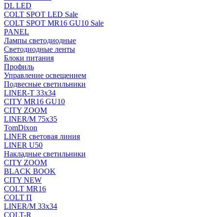
DL LED
COLT SPOT LED Sale
COLT SPOT MR16 GU10 Sale
PANEL
Лампы светодиодные
Светодиодные ленты
Блоки питания
Профиль
Управление освещением
Подвесные светильники
LINER-T 33x34
CITY MR16 GU10
CITY ZOOM
LINER/M 75х35
TomDixon
LINER световая линия
LINER U50
Накладные светильники
CITY ZOOM
BLACK BOOK
CITY NEW
COLT MR16
COLT П
LINER/М 33х34
COLT-R