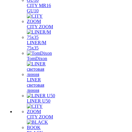
CITY MR16
GU10
CITY ZOOM
LINER/M
75х35
TomDixon
LINER
световая
линия
LINER U50
CITY ZOOM