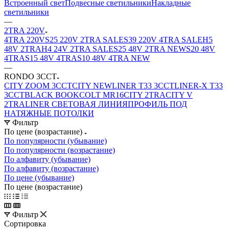
Встроенный свет
Подвесные светильники
Накладные
светильники
—
2TRA 220V
4TRA 220V
S25 220V 2TRA SALE
S39 220V 4TRA SALE
H5
48V 2TRA
H4 24V 2TRA SALE
S25 48V 2TRA NEW
S20 48V
4TRA
S15 48V 4TRA
S10 48V 4TRA NEW
—
RONDO 3CCT
CITY ZOOM 3CCT
CITY NEW
LINER T33 3CCT
LINER-X T33
3CCT
BLACK BOOK
COLT MR16
CITY 2TRA
CITY V
2TRA
LINER СВЕТОВАЯ ЛИНИЯ
ПРОФИЛЬ ПОД
НАТЯЖНЫЕ ПОТОЛКИ
Фильтр
По цене (возрастание)
По популярности (убывание)
По популярности (возрастание)
По алфавиту (убывание)
По алфавиту (возрастание)
По цене (убывание)
По цене (возрастание)
Фильтр
Сортировка