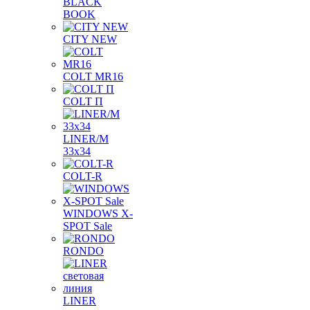
BLACK
BOOK
CITY NEW
COLT MR16
COLT П
LINER/М
33х34
COLT-R
WINDOWS X-
SPOT Sale
RONDO
LINER