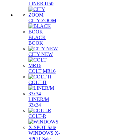
LINER U50
CITY ZOOM
BLACK
BOOK
CITY NEW
COLT MR16
COLT П
LINER/М
33х34
COLT-R
WINDOWS X-
SPOT Sale