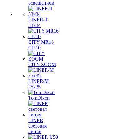
освещением
LINER-T
33x34
CITY MR16
GU10
CITY ZOOM
LINER/M
75х35
TomDixon
LINER
световая
линия