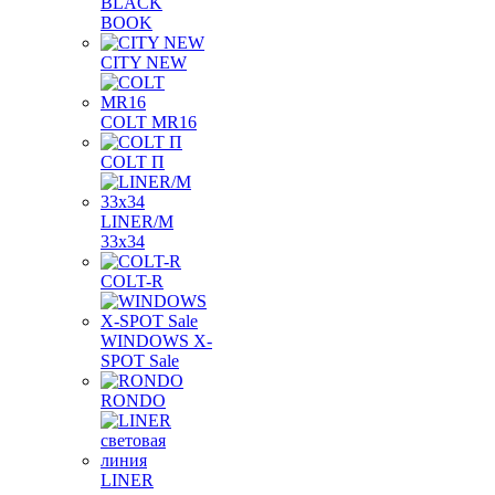
BLACK
BOOK
CITY NEW
COLT MR16
COLT П
LINER/М
33х34
COLT-R
WINDOWS X-
SPOT Sale
RONDO
LINER