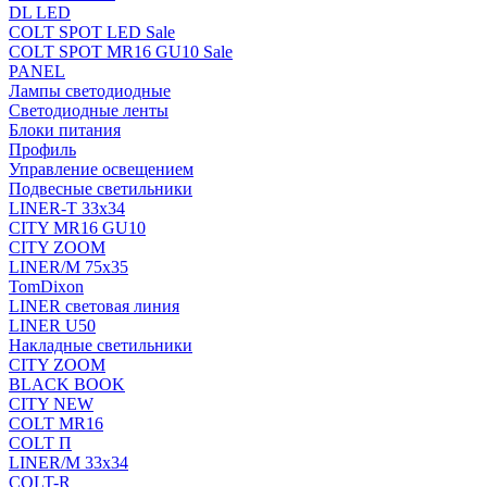
DL LED
COLT SPOT LED Sale
COLT SPOT MR16 GU10 Sale
PANEL
Лампы светодиодные
Светодиодные ленты
Блоки питания
Профиль
Управление освещением
Подвесные светильники
LINER-T 33x34
CITY MR16 GU10
CITY ZOOM
LINER/M 75х35
TomDixon
LINER световая линия
LINER U50
Накладные светильники
CITY ZOOM
BLACK BOOK
CITY NEW
COLT MR16
COLT П
LINER/М 33х34
COLT-R