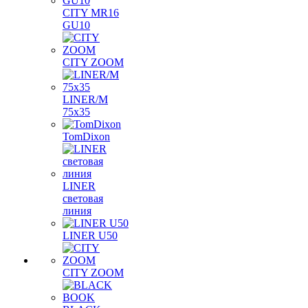
CITY MR16
GU10
CITY ZOOM
LINER/M
75х35
TomDixon
LINER
световая
линия
LINER U50
CITY ZOOM