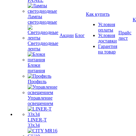
PANEL
Как купить
Лампы
К
светодиодные
Условия
оплаты
Прайс
Акции
Блог
Условия
лист
доставки
Светодиодные
Гарантия
ленты
на товар
Блоки
питания
Профиль
Управление
освещением
LINER-T
33x34