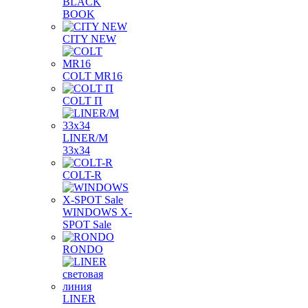
BLACK
BOOK
CITY NEW
COLT MR16
COLT П
LINER/М
33х34
COLT-R
WINDOWS X-
SPOT Sale
RONDO
LINER