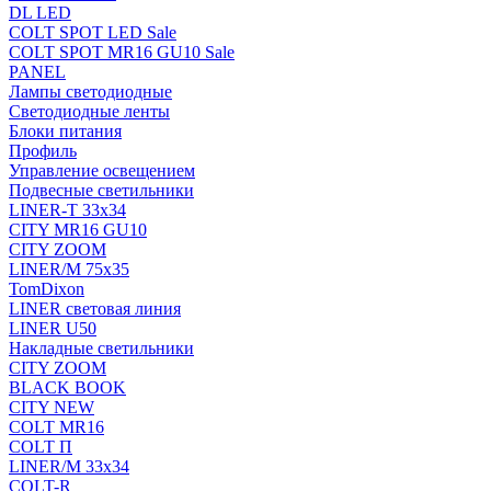
DL LED
COLT SPOT LED Sale
COLT SPOT MR16 GU10 Sale
PANEL
Лампы светодиодные
Светодиодные ленты
Блоки питания
Профиль
Управление освещением
Подвесные светильники
LINER-T 33x34
CITY MR16 GU10
CITY ZOOM
LINER/M 75х35
TomDixon
LINER световая линия
LINER U50
Накладные светильники
CITY ZOOM
BLACK BOOK
CITY NEW
COLT MR16
COLT П
LINER/М 33х34
COLT-R