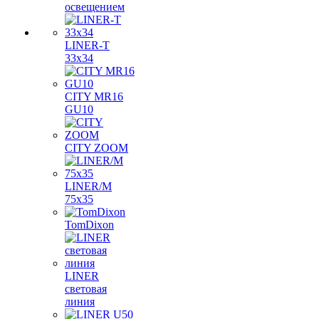
освещением
LINER-T
33x34
CITY MR16
GU10
CITY ZOOM
LINER/M
75х35
TomDixon
LINER
световая
линия