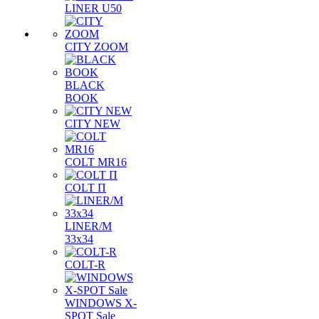
LINER U50
CITY ZOOM
BLACK
BOOK
CITY NEW
COLT MR16
COLT П
LINER/М
33х34
COLT-R
WINDOWS X-
SPOT Sale