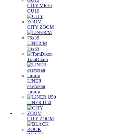
CITY MR16
GU10
CITY ZOOM
LINER/M
75х35
TomDixon
LINER
световая
линия
LINER U50
CITY ZOOM