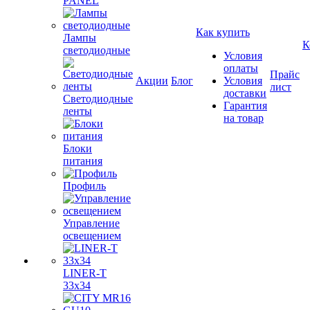
PANEL
Как купить
Лампы
К
светодиодные
Условия
оплаты
Прайс
Акции
Блог
Условия
лист
доставки
Светодиодные
Гарантия
ленты
на товар
Блоки
питания
Профиль
Управление
освещением
LINER-T
33x34