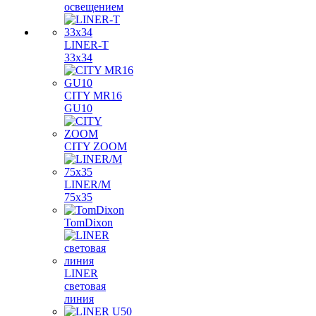
освещением
LINER-T
33x34
CITY MR16
GU10
CITY ZOOM
LINER/M
75х35
TomDixon
LINER
световая
линия