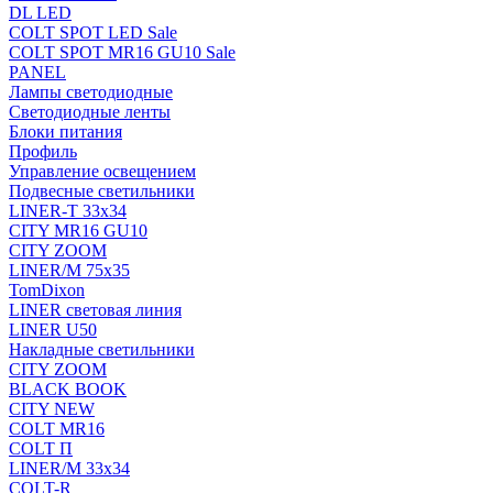
DL LED
COLT SPOT LED Sale
COLT SPOT MR16 GU10 Sale
PANEL
Лампы светодиодные
Светодиодные ленты
Блоки питания
Профиль
Управление освещением
Подвесные светильники
LINER-T 33x34
CITY MR16 GU10
CITY ZOOM
LINER/M 75х35
TomDixon
LINER световая линия
LINER U50
Накладные светильники
CITY ZOOM
BLACK BOOK
CITY NEW
COLT MR16
COLT П
LINER/М 33х34
COLT-R