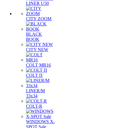
LINER U50
CITY ZOOM
BLACK
BOOK
CITY NEW
COLT MR16
COLT П
LINER/М
33х34
COLT-R
WINDOWS X-
SPOT Sale