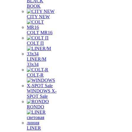
BLACK
BOOK
CITY NEW
COLT MR16
COLT П
LINER/М
33х34
COLT-R
WINDOWS X-
SPOT Sale
RONDO
LINER