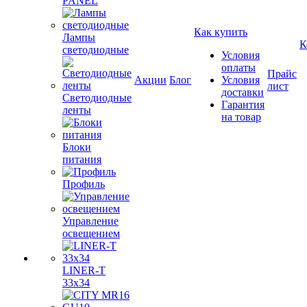
PANEL
Как купить
Лампы
К
светодиодные
Условия
оплаты
Прайс
Акции
Блог
Условия
лист
доставки
Светодиодные
Гарантия
ленты
на товар
Блоки
питания
Профиль
Управление
освещением
LINER-T
33x34