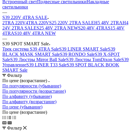
Встроенный свет
Подвесные светильники
Накладные
светильники
—
S39 220V 4TRA SALE
2TRA 220V
4TRA 220V
S25 220V 2TRA SALE
H5 48V 2TRA
H4
24V 2TRA SALE
S25 48V 2TRA NEW
S20 48V 4TRA
S15 48V
4TRA
S10 48V 4TRA NEW
—
S39 SPOT SMART Sale
Трек система S39 4TRA Sale
S39 LINER SMART Sale
S39
BLACK MASK SMART Sale
S39 RONDO Sale
S39 X-SPOT
Sale
S39 Люстры Mirror Ball Sale
S39 Люстры TomDixon Sale
S39
Управление
S39 LINER T33 Sale
S39 SPOT BLACK BOOK
SMART Sale
Фильтр
По цене (возрастание)
По популярности (убывание)
По популярности (возрастание)
По алфавиту (убывание)
По алфавиту (возрастание)
По цене (убывание)
По цене (возрастание)
Фильтр