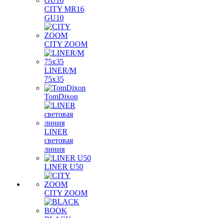
CITY MR16
GU10
CITY ZOOM
LINER/M
75х35
TomDixon
LINER
световая
линия
LINER U50
CITY ZOOM