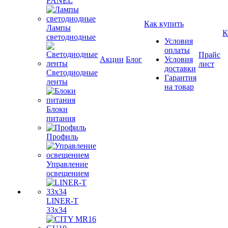
PANEL
Как купить
Лампы
К
светодиодные
Условия
оплаты
Прайс
Акции
Блог
Условия
лист
доставки
Светодиодные
Гарантия
ленты
на товар
Блоки
питания
Профиль
Управление
освещением
LINER-T
33x34