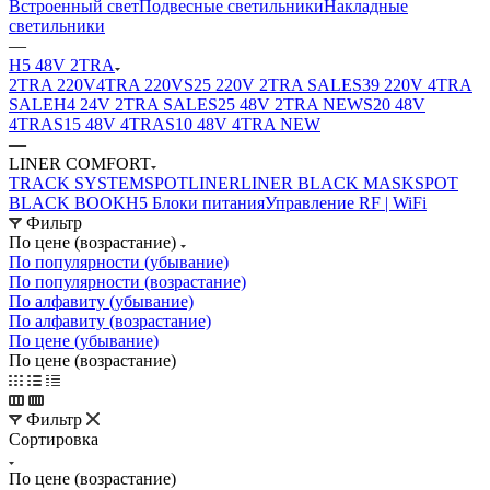
Встроенный свет
Подвесные светильники
Накладные
светильники
—
H5 48V 2TRA
2TRA 220V
4TRA 220V
S25 220V 2TRA SALE
S39 220V 4TRA
SALE
H4 24V 2TRA SALE
S25 48V 2TRA NEW
S20 48V
4TRA
S15 48V 4TRA
S10 48V 4TRA NEW
—
LINER COMFORT
TRACK SYSTEM
SPOT
LINER
LINER BLACK MASK
SPOT
BLACK BOOK
H5 Блоки питания
Управление RF | WiFi
Фильтр
По цене (возрастание)
По популярности (убывание)
По популярности (возрастание)
По алфавиту (убывание)
По алфавиту (возрастание)
По цене (убывание)
По цене (возрастание)
Фильтр
Сортировка
По цене (возрастание)