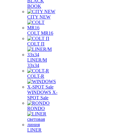
BLACK
BOOK
CITY NEW
COLT MR16
COLT П
LINER/М
33х34
COLT-R
WINDOWS X-
SPOT Sale
RONDO
LINER