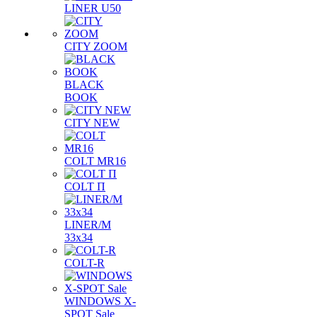
LINER U50
CITY ZOOM
BLACK
BOOK
CITY NEW
COLT MR16
COLT П
LINER/М
33х34
COLT-R
WINDOWS X-
SPOT Sale