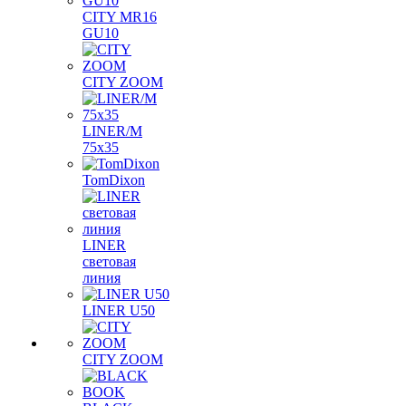
CITY MR16
GU10
CITY ZOOM
LINER/M
75х35
TomDixon
LINER
световая
линия
LINER U50
CITY ZOOM