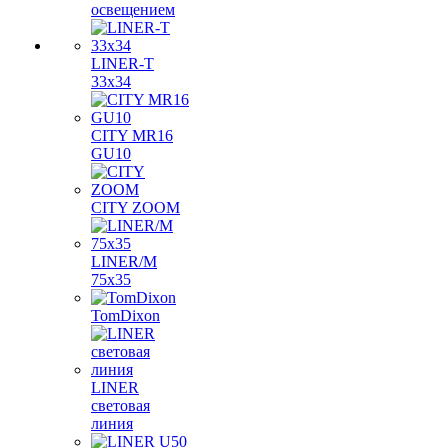
освещением
LINER-T
33x34
CITY MR16
GU10
CITY ZOOM
LINER/M
75х35
TomDixon
LINER
световая
линия