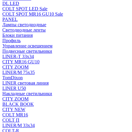
DL LED
COLT SPOT LED Sale
COLT SPOT MR16 GU10 Sale
PANEL
Лампы светодиодные
Светодиодные ленты
Блоки питания
Профиль
Управление освещением
Подвесные светильники
LINER-T 33x34
CITY MR16 GU10
CITY ZOOM
LINER/M 75х35
TomDixon
LINER световая линия
LINER U50
Накладные светильники
CITY ZOOM
BLACK BOOK
CITY NEW
COLT MR16
COLT П
LINER/М 33х34
COLT-R