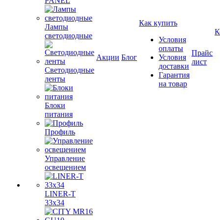
PANEL
Как купить
Лампы
К
светодиодные
Условия
оплаты
Прайс
Акции
Блог
Условия
лист
доставки
Светодиодные
Гарантия
ленты
на товар
Блоки
питания
Профиль
Управление
освещением
LINER-T
33x34