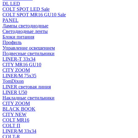
DL LED
COLT SPOT LED Sale
COLT SPOT MR16 GU10 Sale
PANEL
Лампы светодиодные
Светодиодные ленты
Блоки питания
Профиль
Управление освещением
Подвесные светильники
LINER-T 33x34
CITY MR16 GU10
CITY ZOOM
LINER/M 75х35
TomDixon
LINER световая линия
LINER U50
Накладные светильники
CITY ZOOM
BLACK BOOK
CITY NEW
COLT MR16
COLT П
LINER/М 33х34
COLT-R