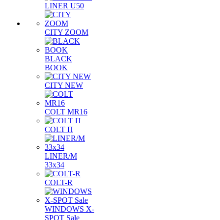
LINER U50
CITY ZOOM
BLACK
BOOK
CITY NEW
COLT MR16
COLT П
LINER/М
33х34
COLT-R
WINDOWS X-
SPOT Sale