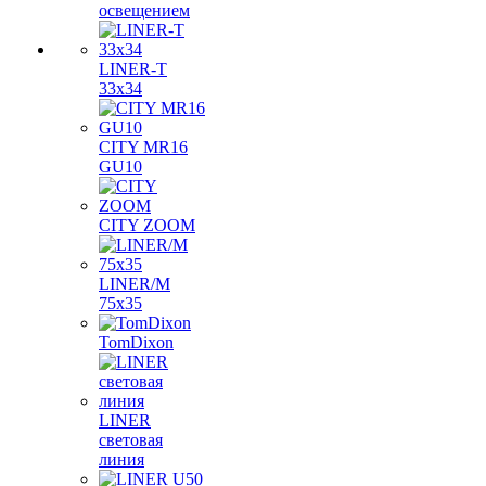
освещением
LINER-T
33x34
CITY MR16
GU10
CITY ZOOM
LINER/M
75х35
TomDixon
LINER
световая
линия