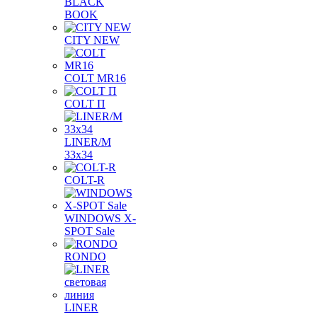
BLACK
BOOK
CITY NEW
COLT MR16
COLT П
LINER/М
33х34
COLT-R
WINDOWS X-
SPOT Sale
RONDO
LINER