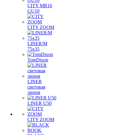
CITY MR16
GU10
CITY ZOOM
LINER/M
75х35
TomDixon
LINER
световая
линия
LINER U50
CITY ZOOM