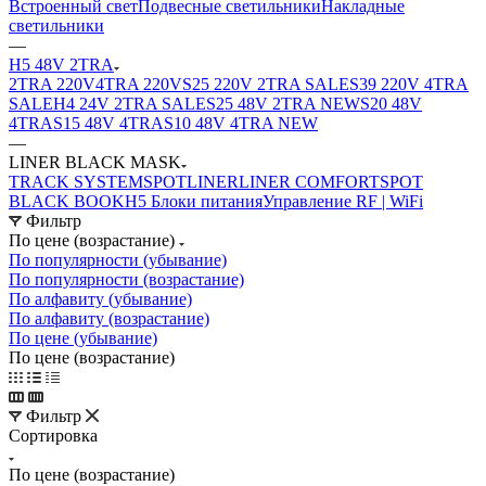
Встроенный свет
Подвесные светильники
Накладные
светильники
—
H5 48V 2TRA
2TRA 220V
4TRA 220V
S25 220V 2TRA SALE
S39 220V 4TRA
SALE
H4 24V 2TRA SALE
S25 48V 2TRA NEW
S20 48V
4TRA
S15 48V 4TRA
S10 48V 4TRA NEW
—
LINER BLACK MASK
TRACK SYSTEM
SPOT
LINER
LINER COMFORT
SPOT
BLACK BOOK
H5 Блоки питания
Управление RF | WiFi
Фильтр
По цене (возрастание)
По популярности (убывание)
По популярности (возрастание)
По алфавиту (убывание)
По алфавиту (возрастание)
По цене (убывание)
По цене (возрастание)
Фильтр
Сортировка
По цене (возрастание)