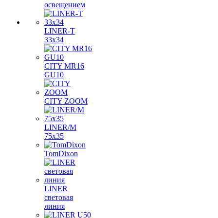
освещением
LINER-T
33x34
CITY MR16
GU10
CITY ZOOM
LINER/M
75х35
TomDixon
LINER
световая
линия