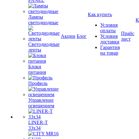
PANEL
Как купить
Лампы
К
светодиодные
Условия
оплаты
Прайс
Акции
Блог
Условия
лист
доставки
Светодиодные
Гарантия
ленты
на товар
Блоки
питания
Профиль
Управление
освещением
LINER-T
33x34