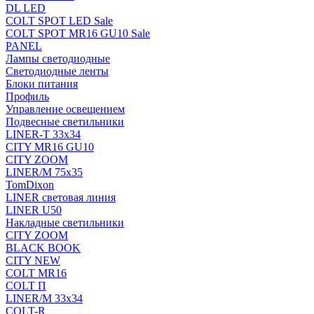
DL LED
COLT SPOT LED Sale
COLT SPOT MR16 GU10 Sale
PANEL
Лампы светодиодные
Светодиодные ленты
Блоки питания
Профиль
Управление освещением
Подвесные светильники
LINER-T 33x34
CITY MR16 GU10
CITY ZOOM
LINER/M 75х35
TomDixon
LINER световая линия
LINER U50
Накладные светильники
CITY ZOOM
BLACK BOOK
CITY NEW
COLT MR16
COLT П
LINER/М 33х34
COLT-R