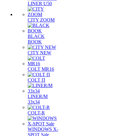
LINER U50
CITY ZOOM
BLACK
BOOK
CITY NEW
COLT MR16
COLT П
LINER/М
33х34
COLT-R
WINDOWS X-
SPOT Sale