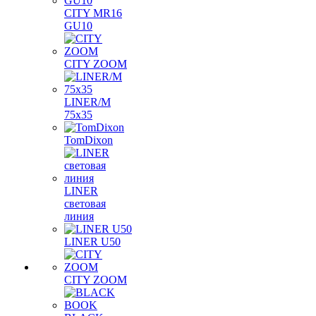
CITY MR16
GU10
CITY ZOOM
LINER/M
75х35
TomDixon
LINER
световая
линия
LINER U50
CITY ZOOM