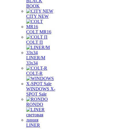
BLACK
BOOK
CITY NEW
COLT MR16
COLT П
LINER/М
33х34
COLT-R
WINDOWS X-
SPOT Sale
RONDO
LINER