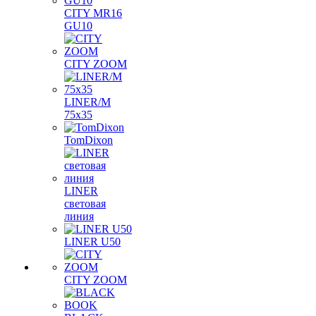
CITY MR16
GU10
CITY ZOOM
LINER/M
75х35
TomDixon
LINER
световая
линия
LINER U50
CITY ZOOM