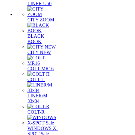
LINER U50
CITY ZOOM
BLACK
BOOK
CITY NEW
COLT MR16
COLT П
LINER/М
33х34
COLT-R
WINDOWS X-
SPOT Sale