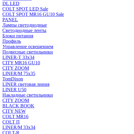
DL LED
COLT SPOT LED Sale
COLT SPOT MR16 GU10 Sale
PANEL
Лампы светодиодные
Светодиодные ленты
Блоки питания
Профиль
Управление освещением
Подвесные светильники
LINER-T 33x34
CITY MR16 GU10
CITY ZOOM
LINER/M 75х35
TomDixon
LINER световая линия
LINER U50
Накладные светильники
CITY ZOOM
BLACK BOOK
CITY NEW
COLT MR16
COLT П
LINER/М 33х34
COLT-R