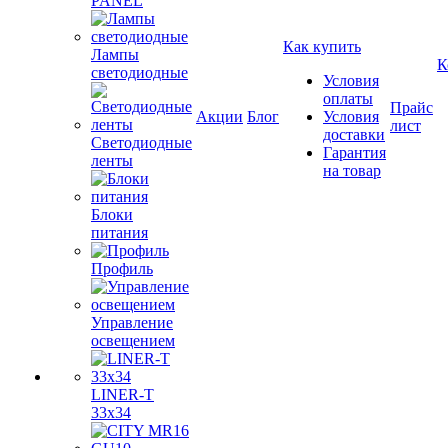
PANEL
Как купить
Лампы
К
светодиодные
Условия
оплаты
Прайс
Акции
Блог
Условия
лист
доставки
Светодиодные
Гарантия
ленты
на товар
Блоки
питания
Профиль
Управление
освещением
LINER-T
33x34