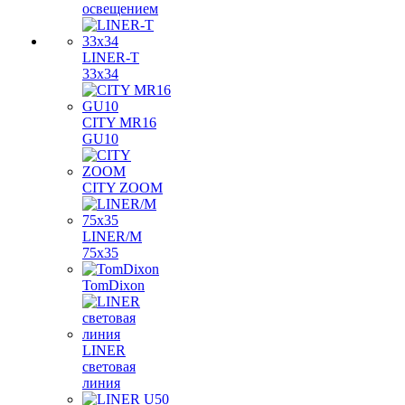
освещением
LINER-T
33x34
CITY MR16
GU10
CITY ZOOM
LINER/M
75х35
TomDixon
LINER
световая
линия