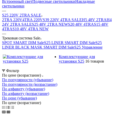
Встроенный свет
Подвесные светильники
Накладные
светильники
—
S25 220V 2TRA SALE
2TRA 220V
4TRA 220V
S39 220V 4TRA SALE
H5 48V 2TRA
H4
24V 2TRA SALE
S25 48V 2TRA NEW
S20 48V 4TRA
S15 48V
4TRA
S10 48V 4TRA NEW
—
Трековая система Sale
SPOT SMART DIM Sale
S25 LINER SMART DIM Sale
S25
LINER BLACK MASK SMART DIM Sale
S25 Управление
Комплектующие для
установки S25
16 товаров
Фильтр
По цене (возрастание)
По популярности (убывание)
По популярности (возрастание)
По алфавиту (убывание)
По алфавиту (возрастание)
По цене (убывание)
По цене (возрастание)