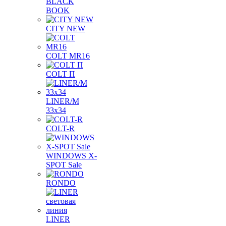
BLACK
BOOK
CITY NEW
COLT MR16
COLT П
LINER/М
33х34
COLT-R
WINDOWS X-
SPOT Sale
RONDO
LINER