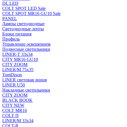
DL LED
COLT SPOT LED Sale
COLT SPOT MR16 GU10 Sale
PANEL
Лампы светодиодные
Светодиодные ленты
Блоки питания
Профиль
Управление освещением
Подвесные светильники
LINER-T 33x34
CITY MR16 GU10
CITY ZOOM
LINER/M 75х35
TomDixon
LINER световая линия
LINER U50
Накладные светильники
CITY ZOOM
BLACK BOOK
CITY NEW
COLT MR16
COLT П
LINER/М 33х34
COLT-R