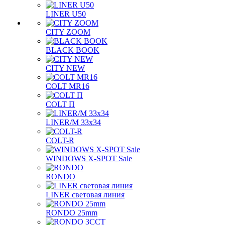
LINER U50
CITY ZOOM
BLACK BOOK
CITY NEW
COLT MR16
COLT П
LINER/М 33х34
COLT-R
WINDOWS X-SPOT Sale
RONDO
LINER световая линия
RONDO 25mm