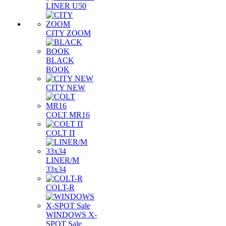
LINER U50
CITY ZOOM
BLACK
BOOK
CITY NEW
COLT MR16
COLT П
LINER/М
33х34
COLT-R
WINDOWS X-
SPOT Sale