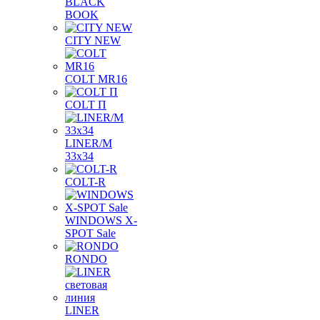
BLACK
BOOK
CITY NEW
COLT MR16
COLT П
LINER/М
33х34
COLT-R
WINDOWS X-
SPOT Sale
RONDO
LINER