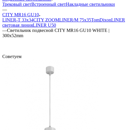
Трековый свет
Встроенный свет
Накладные светильники
—
CITY MR16 GU10
LINER-T 33x34
CITY ZOOM
LINER/M 75х35
TomDixon
LINER
световая линия
LINER U50
—
Светильник подвесной CITY MR16 GU10 WHITE |
300x52mm
Советуем