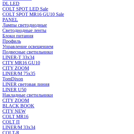
DL LED
COLT SPOT LED Sale
COLT SPOT MR16 GU10 Sale
PANEL
Лампы светодиодные
Светодиодные ленты
Блоки питания
Профиль
Управление освещением
Подвесные светильники
LINER-T 33x34
CITY MR16 GU10
CITY ZOOM
LINER/M 75х35
TomDixon
LINER световая линия
LINER U50
Накладные светильники
CITY ZOOM
BLACK BOOK
CITY NEW
COLT MR16
COLT П
LINER/М 33х34
COLT-R