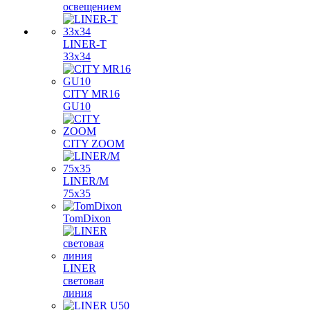
освещением
LINER-T
33x34
CITY MR16
GU10
CITY ZOOM
LINER/M
75х35
TomDixon
LINER
световая
линия