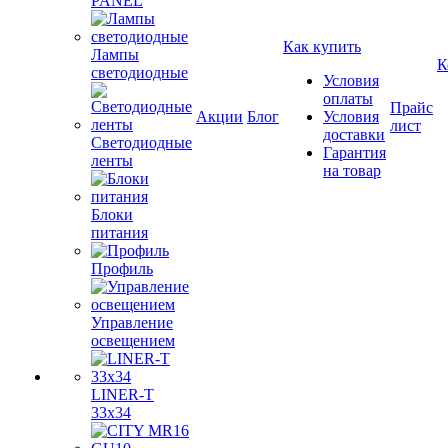
PANEL
Как купить
Лампы
К
светодиодные
Условия
оплаты
Прайс
Акции
Блог
Условия
лист
доставки
Светодиодные
Гарантия
ленты
на товар
Блоки
питания
Профиль
Управление
освещением
LINER-T
33x34