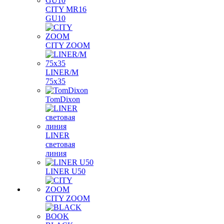
CITY MR16
GU10
CITY ZOOM
LINER/M
75х35
TomDixon
LINER
световая
линия
LINER U50
CITY ZOOM