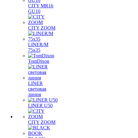
CITY MR16
GU10
CITY ZOOM
LINER/M
75х35
TomDixon
LINER
световая
линия
LINER U50
CITY ZOOM