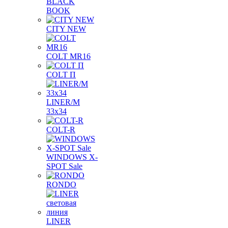
BLACK
BOOK
CITY NEW
COLT MR16
COLT П
LINER/М
33х34
COLT-R
WINDOWS X-
SPOT Sale
RONDO
LINER