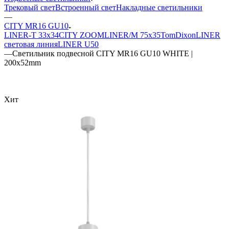
Трековый свет
Встроенный свет
Накладные светильники
—
CITY MR16 GU10
LINER-T 33x34
CITY ZOOM
LINER/M 75х35
TomDixon
LINER
световая линия
LINER U50
—
Светильник подвесной CITY MR16 GU10 WHITE |
200x52mm
Хит