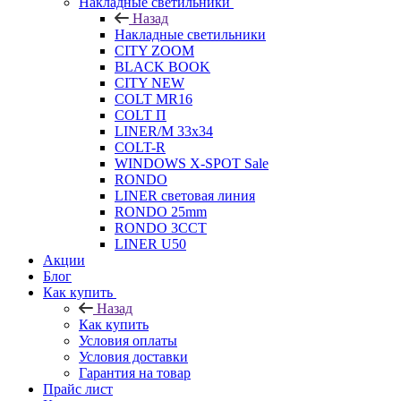
Накладные светильники
Назад
Накладные светильники
CITY ZOOM
BLACK BOOK
CITY NEW
COLT MR16
COLT П
LINER/М 33х34
COLT-R
WINDOWS X-SPOT Sale
RONDO
LINER световая линия
RONDO 25mm
RONDO 3CCT
LINER U50
Акции
Блог
Как купить
Назад
Как купить
Условия оплаты
Условия доставки
Гарантия на товар
Прайс лист