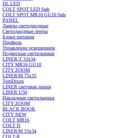
DL LED
COLT SPOT LED Sale
COLT SPOT MR16 GU10 Sale
PANEL
Лампы светодиодные
Светодиодные ленты
Блоки питания
Профиль
Управление освещением
Подвесные светильники
LINER-T 33x34
CITY MR16 GU10
CITY ZOOM
LINER/M 75х35
TomDixon
LINER световая линия
LINER U50
Накладные светильники
CITY ZOOM
BLACK BOOK
CITY NEW
COLT MR16
COLT П
LINER/М 33х34
COLT-R