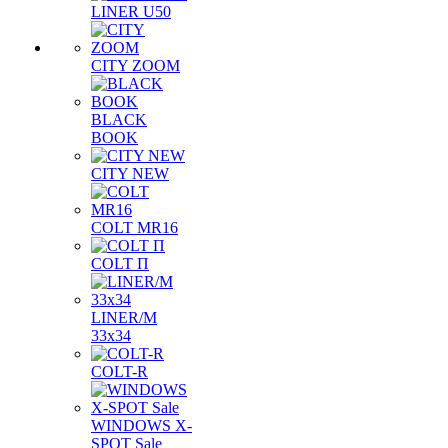
LINER U50
CITY ZOOM
BLACK
BOOK
CITY NEW
COLT MR16
COLT П
LINER/М
33х34
COLT-R
WINDOWS X-
SPOT Sale