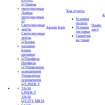
PANEL
Как купить
Лампы
К
светодиодные
Условия
оплаты
Прайс
Акции
Блог
Условия
лист
доставки
Светодиодные
Гарантия
ленты
на товар
Блоки
питания
Профиль
Управление
освещением
LINER-T
33x34