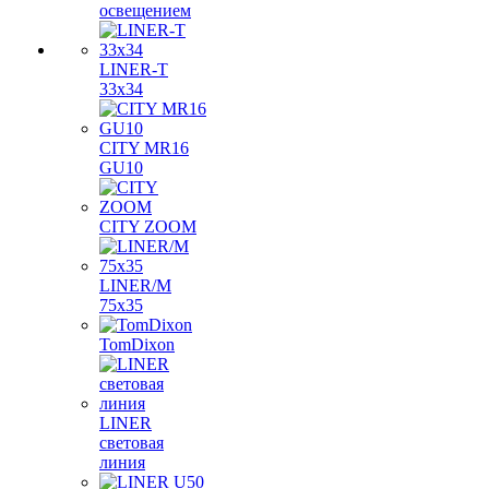
освещением
LINER-T
33x34
CITY MR16
GU10
CITY ZOOM
LINER/M
75х35
TomDixon
LINER
световая
линия