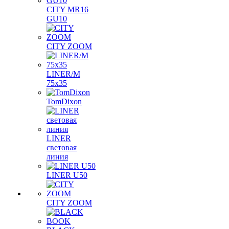
CITY MR16
GU10
CITY ZOOM
LINER/M
75х35
TomDixon
LINER
световая
линия
LINER U50
CITY ZOOM