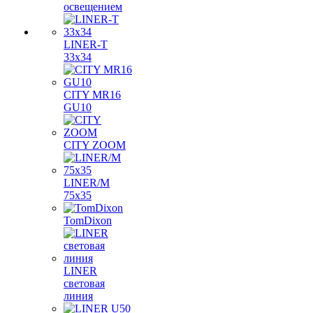
освещением
LINER-T
33x34
CITY MR16
GU10
CITY ZOOM
LINER/M
75х35
TomDixon
LINER
световая
линия