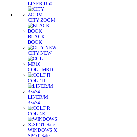
LINER U50
CITY ZOOM
BLACK
BOOK
CITY NEW
COLT MR16
COLT П
LINER/М
33х34
COLT-R
WINDOWS X-
SPOT Sale