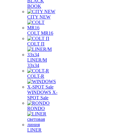
BLACK
BOOK
CITY NEW
COLT MR16
COLT П
LINER/М
33х34
COLT-R
WINDOWS X-
SPOT Sale
RONDO
LINER