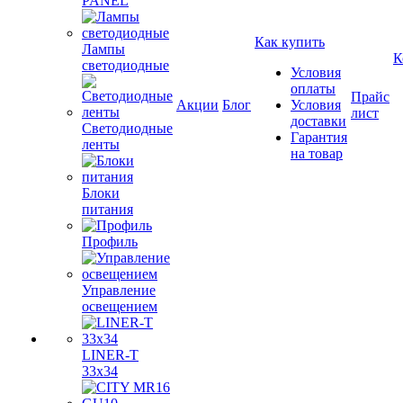
PANEL
Как купить
Лампы
К
светодиодные
Условия
оплаты
Прайс
Акции
Блог
Условия
лист
доставки
Светодиодные
Гарантия
ленты
на товар
Блоки
питания
Профиль
Управление
освещением
LINER-T
33x34