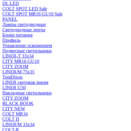
DL LED
COLT SPOT LED Sale
COLT SPOT MR16 GU10 Sale
PANEL
Лампы светодиодные
Светодиодные ленты
Блоки питания
Профиль
Управление освещением
Подвесные светильники
LINER-T 33x34
CITY MR16 GU10
CITY ZOOM
LINER/M 75х35
TomDixon
LINER световая линия
LINER U50
Накладные светильники
CITY ZOOM
BLACK BOOK
CITY NEW
COLT MR16
COLT П
LINER/М 33х34
COLT-R