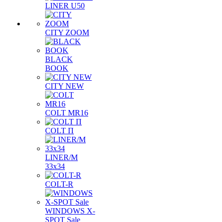
LINER U50
CITY ZOOM
BLACK
BOOK
CITY NEW
COLT MR16
COLT П
LINER/М
33х34
COLT-R
WINDOWS X-
SPOT Sale