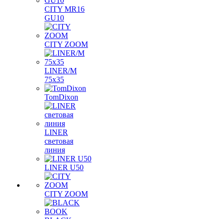
CITY MR16
GU10
CITY ZOOM
LINER/M
75х35
TomDixon
LINER
световая
линия
LINER U50
CITY ZOOM