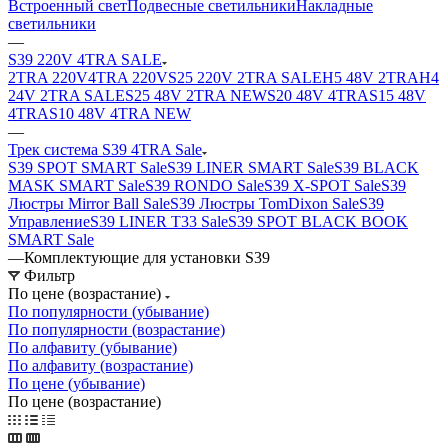
Встроенный свет
Подвесные светильники
Накладные
светильники
—
S39 220V 4TRA SALE
2TRA 220V
4TRA 220V
S25 220V 2TRA SALE
H5 48V 2TRA
H4
24V 2TRA SALE
S25 48V 2TRA NEW
S20 48V 4TRA
S15 48V
4TRA
S10 48V 4TRA NEW
—
Трек система S39 4TRA Sale
S39 SPOT SMART Sale
S39 LINER SMART Sale
S39 BLACK
MASK SMART Sale
S39 RONDO Sale
S39 X-SPOT Sale
S39
Люстры Mirror Ball Sale
S39 Люстры TomDixon Sale
S39
Управление
S39 LINER T33 Sale
S39 SPOT BLACK BOOK
SMART Sale
—
Комплектующие для установки S39
Фильтр
По цене (возрастание)
По популярности (убывание)
По популярности (возрастание)
По алфавиту (убывание)
По алфавиту (возрастание)
По цене (убывание)
По цене (возрастание)