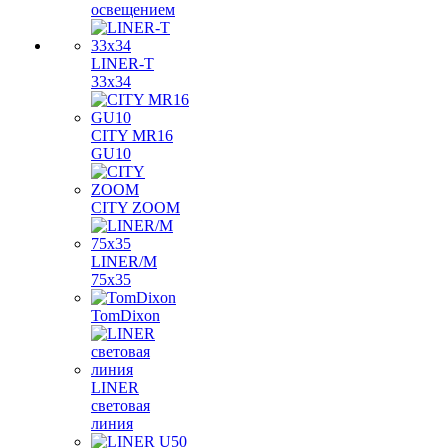
освещением
LINER-T
33x34
CITY MR16
GU10
CITY ZOOM
LINER/M
75х35
TomDixon
LINER
световая
линия