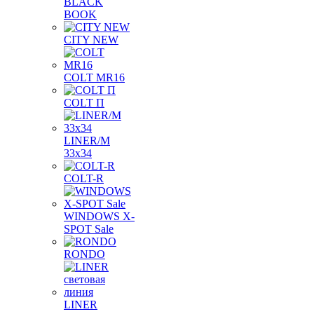
BLACK
BOOK
CITY NEW
COLT MR16
COLT П
LINER/М
33х34
COLT-R
WINDOWS X-
SPOT Sale
RONDO
LINER