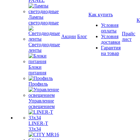
PANEL
Как купить
Лампы
К
светодиодные
Условия
оплаты
Прайс
Акции
Блог
Условия
лист
доставки
Светодиодные
Гарантия
ленты
на товар
Блоки
питания
Профиль
Управление
освещением
LINER-T
33x34