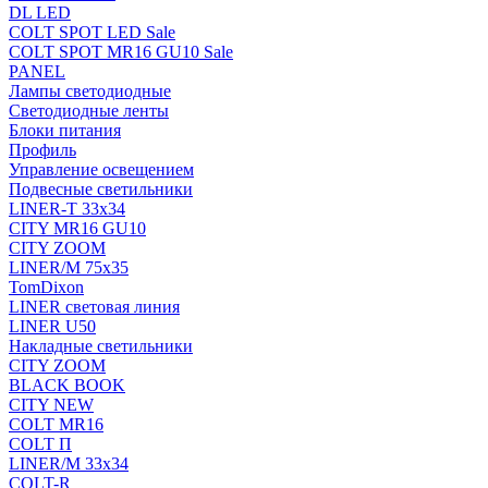
DL LED
COLT SPOT LED Sale
COLT SPOT MR16 GU10 Sale
PANEL
Лампы светодиодные
Светодиодные ленты
Блоки питания
Профиль
Управление освещением
Подвесные светильники
LINER-T 33x34
CITY MR16 GU10
CITY ZOOM
LINER/M 75х35
TomDixon
LINER световая линия
LINER U50
Накладные светильники
CITY ZOOM
BLACK BOOK
CITY NEW
COLT MR16
COLT П
LINER/М 33х34
COLT-R