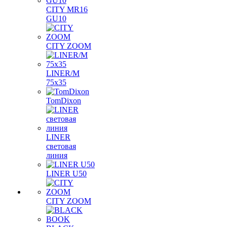
CITY MR16
GU10
CITY ZOOM
LINER/M
75х35
TomDixon
LINER
световая
линия
LINER U50
CITY ZOOM