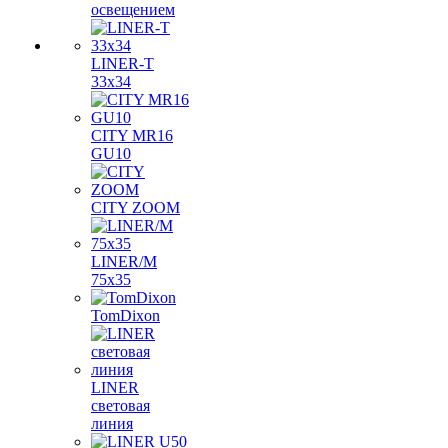
освещением
LINER-T
33x34
CITY MR16
GU10
CITY ZOOM
LINER/M
75х35
TomDixon
LINER
световая
линия