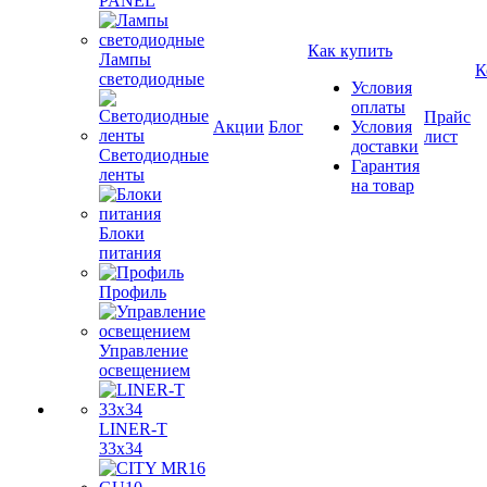
PANEL
Как купить
Лампы
К
светодиодные
Условия
оплаты
Прайс
Акции
Блог
Условия
лист
доставки
Светодиодные
Гарантия
ленты
на товар
Блоки
питания
Профиль
Управление
освещением
LINER-T
33x34