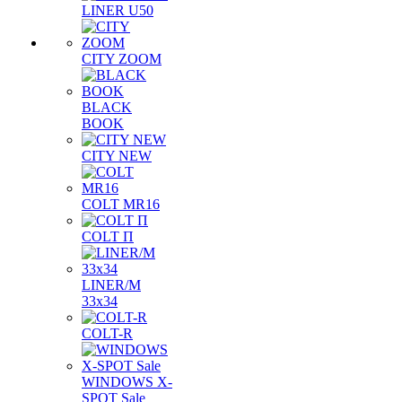
LINER U50
CITY ZOOM
BLACK
BOOK
CITY NEW
COLT MR16
COLT П
LINER/М
33х34
COLT-R
WINDOWS X-
SPOT Sale