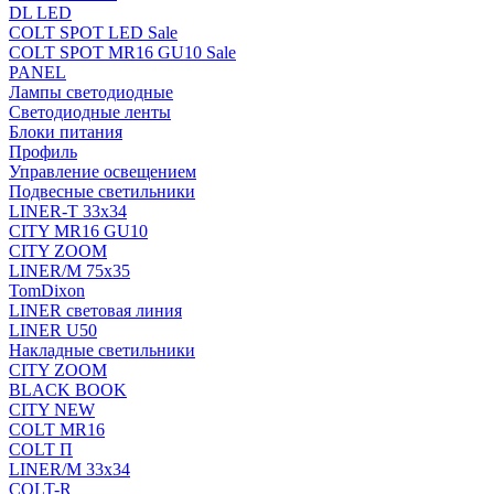
DL LED
COLT SPOT LED Sale
COLT SPOT MR16 GU10 Sale
PANEL
Лампы светодиодные
Светодиодные ленты
Блоки питания
Профиль
Управление освещением
Подвесные светильники
LINER-T 33x34
CITY MR16 GU10
CITY ZOOM
LINER/M 75х35
TomDixon
LINER световая линия
LINER U50
Накладные светильники
CITY ZOOM
BLACK BOOK
CITY NEW
COLT MR16
COLT П
LINER/М 33х34
COLT-R