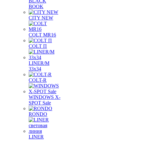
BLACK
BOOK
CITY NEW
COLT MR16
COLT П
LINER/М
33х34
COLT-R
WINDOWS X-
SPOT Sale
RONDO
LINER