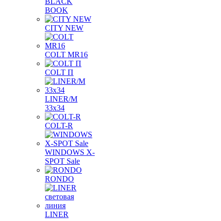
BLACK
BOOK
CITY NEW
COLT MR16
COLT П
LINER/М
33х34
COLT-R
WINDOWS X-
SPOT Sale
RONDO
LINER