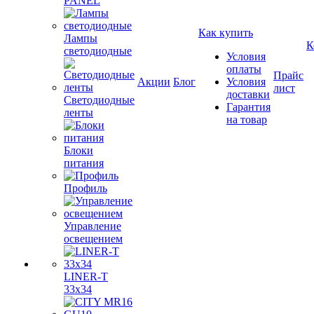
PANEL
Как купить
Лампы
К
светодиодные
Условия
оплаты
Прайс
Акции
Блог
Условия
лист
доставки
Светодиодные
Гарантия
ленты
на товар
Блоки
питания
Профиль
Управление
освещением
LINER-T
33x34