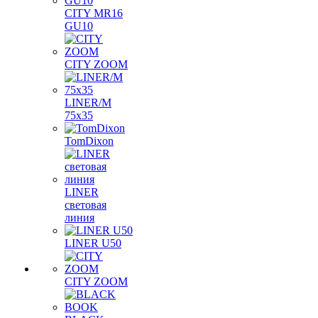
CITY MR16
GU10
CITY ZOOM
LINER/M
75х35
TomDixon
LINER
световая
линия
LINER U50
CITY ZOOM