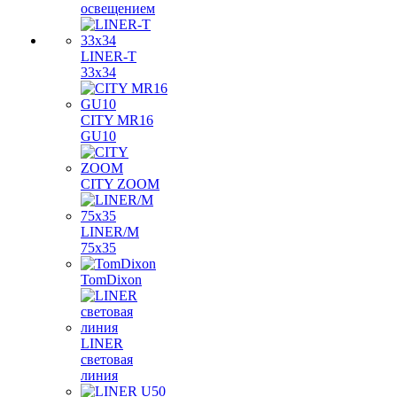
освещением
LINER-T
33x34
CITY MR16
GU10
CITY ZOOM
LINER/M
75х35
TomDixon
LINER
световая
линия