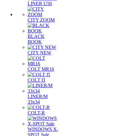
LINER U50
CITY ZOOM
BLACK
BOOK
CITY NEW
COLT MR16
COLT П
LINER/М
33х34
COLT-R
WINDOWS X-
SPOT Sale