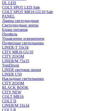
DL LED
COLT SPOT LED Sale
COLT SPOT MR16 GU10 Sale
PANEL
Лампы светодиодные
Светодиодные ленты
Блоки питания
Профиль
Управление освещением
Подвесные светильники
LINER-T 33x34
CITY MR16 GU10
CITY ZOOM
LINER/M 75х35
TomDixon
LINER световая линия
LINER U50
Накладные светильники
CITY ZOOM
BLACK BOOK
CITY NEW
COLT MR16
COLT П
LINER/М 33х34
COLT-R