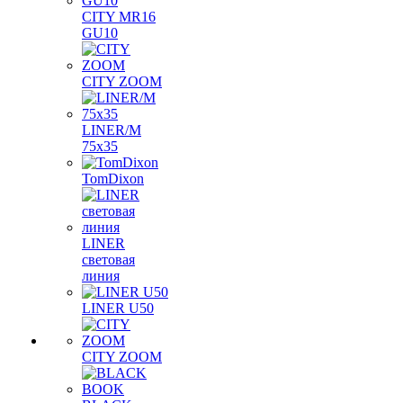
CITY MR16
GU10
CITY ZOOM
LINER/M
75х35
TomDixon
LINER
световая
линия
LINER U50
CITY ZOOM