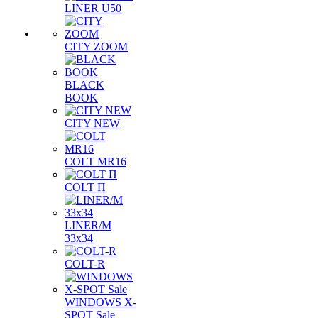
LINER U50
CITY ZOOM
BLACK
BOOK
CITY NEW
COLT MR16
COLT П
LINER/М
33х34
COLT-R
WINDOWS X-
SPOT Sale