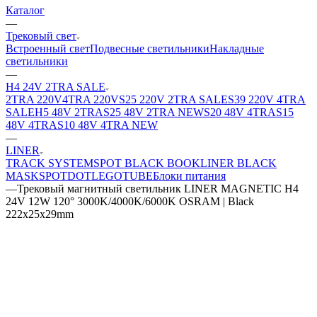
Каталог
—
Трековый свет
Встроенный свет
Подвесные светильники
Накладные
светильники
—
H4 24V 2TRA SALE
2TRA 220V
4TRA 220V
S25 220V 2TRA SALE
S39 220V 4TRA
SALE
H5 48V 2TRA
S25 48V 2TRA NEW
S20 48V 4TRA
S15
48V 4TRA
S10 48V 4TRA NEW
—
LINER
TRACK SYSTEM
SPOT BLACK BOOK
LINER BLACK
MASK
SPOT
DOT
LEGO
TUBE
Блоки питания
—
Трековый магнитный светильник LINER MAGNETIC H4
24V 12W 120° 3000K/4000K/6000K OSRAM | Black
222х25х29mm