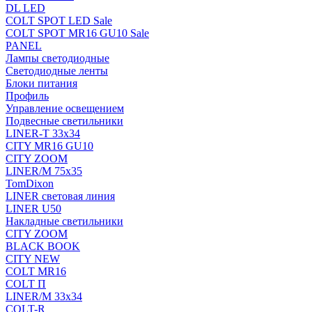
DL LED
COLT SPOT LED Sale
COLT SPOT MR16 GU10 Sale
PANEL
Лампы светодиодные
Светодиодные ленты
Блоки питания
Профиль
Управление освещением
Подвесные светильники
LINER-T 33x34
CITY MR16 GU10
CITY ZOOM
LINER/M 75х35
TomDixon
LINER световая линия
LINER U50
Накладные светильники
CITY ZOOM
BLACK BOOK
CITY NEW
COLT MR16
COLT П
LINER/М 33х34
COLT-R