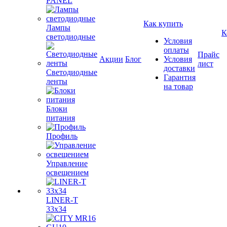
PANEL
Как купить
Лампы
К
светодиодные
Условия
оплаты
Прайс
Акции
Блог
Условия
лист
доставки
Светодиодные
Гарантия
ленты
на товар
Блоки
питания
Профиль
Управление
освещением
LINER-T
33x34