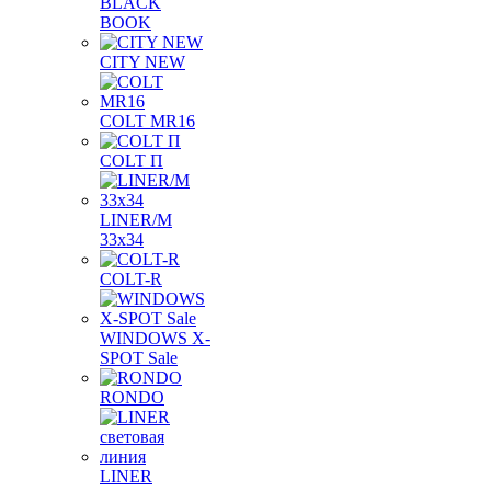
BLACK
BOOK
CITY NEW
COLT MR16
COLT П
LINER/М
33х34
COLT-R
WINDOWS X-
SPOT Sale
RONDO
LINER