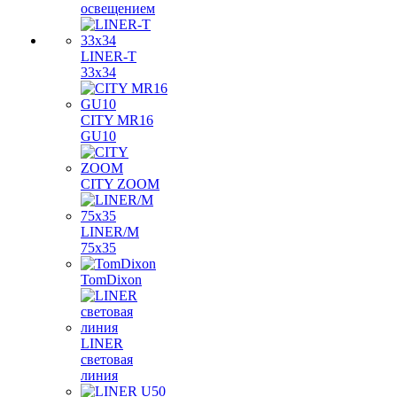
освещением
LINER-T
33x34
CITY MR16
GU10
CITY ZOOM
LINER/M
75х35
TomDixon
LINER
световая
линия