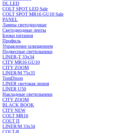
DL LED
COLT SPOT LED Sale
COLT SPOT MR16 GU10 Sale
PANEL
Лампы светодиодные
Светодиодные ленты
Блоки питания
Профиль
Управление освещением
Подвесные светильники
LINER-T 33x34
CITY MR16 GU10
CITY ZOOM
LINER/M 75х35
TomDixon
LINER световая линия
LINER U50
Накладные светильники
CITY ZOOM
BLACK BOOK
CITY NEW
COLT MR16
COLT П
LINER/М 33х34
COLT-R