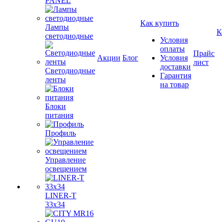
PANEL
Как купить
Лампы
К
светодиодные
Условия
оплаты
Прайс
Акции
Блог
Условия
лист
доставки
Светодиодные
Гарантия
ленты
на товар
Блоки
питания
Профиль
Управление
освещением
LINER-T
33x34