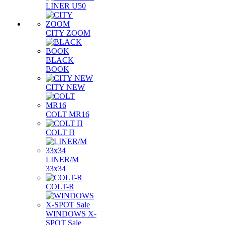
LINER U50
CITY ZOOM
BLACK
BOOK
CITY NEW
COLT MR16
COLT П
LINER/М
33х34
COLT-R
WINDOWS X-
SPOT Sale