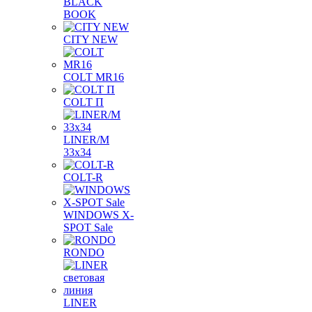
BLACK
BOOK
CITY NEW
COLT MR16
COLT П
LINER/М
33х34
COLT-R
WINDOWS X-
SPOT Sale
RONDO
LINER