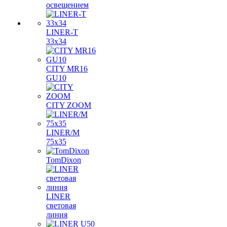
освещением
LINER-T
33x34
CITY MR16
GU10
CITY ZOOM
LINER/M
75х35
TomDixon
LINER
световая
линия