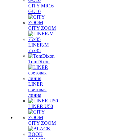
CITY MR16
GU10
CITY ZOOM
LINER/M
75х35
TomDixon
LINER
световая
линия
LINER U50
CITY ZOOM