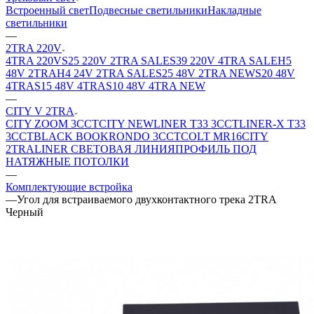
Встроенный свет
Подвесные светильники
Накладные
светильники
—
2TRA 220V
4TRA 220V
S25 220V 2TRA SALE
S39 220V 4TRA SALE
H5
48V 2TRA
H4 24V 2TRA SALE
S25 48V 2TRA NEW
S20 48V
4TRA
S15 48V 4TRA
S10 48V 4TRA NEW
—
CITY V 2TRA
CITY ZOOM 3CCT
CITY NEW
LINER T33 3CCT
LINER-X T33
3CCT
BLACK BOOK
RONDO 3CCT
COLT MR16
CITY
2TRA
LINER СВЕТОВАЯ ЛИНИЯ
ПРОФИЛЬ ПОД
НАТЯЖНЫЕ ПОТОЛКИ
—
Комплектующие встройка
—
Угол для встраиваемого двухконтактного трека 2TRA
Черный