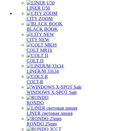
LINER U50
CITY ZOOM
BLACK BOOK
CITY NEW
COLT MR16
COLT П
LINER/М 33х34
COLT-R
WINDOWS X-SPOT Sale
RONDO
LINER световая линия
RONDO 25mm