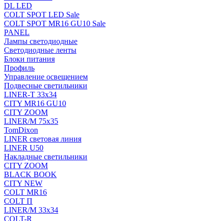
DL LED
COLT SPOT LED Sale
COLT SPOT MR16 GU10 Sale
PANEL
Лампы светодиодные
Светодиодные ленты
Блоки питания
Профиль
Управление освещением
Подвесные светильники
LINER-T 33x34
CITY MR16 GU10
CITY ZOOM
LINER/M 75х35
TomDixon
LINER световая линия
LINER U50
Накладные светильники
CITY ZOOM
BLACK BOOK
CITY NEW
COLT MR16
COLT П
LINER/М 33х34
COLT-R